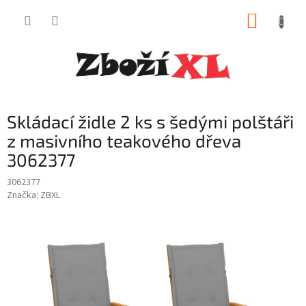
Přejít
NÁKUP
na
obsah
KOŠÍK
Skládací židle 2 ks s šedými polštáři
z masivního teakového dřeva
3062377
3062377
Značka:
ZBXL