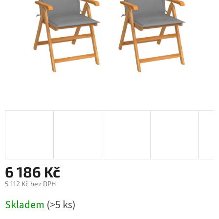
6 186 Kč
5 112 Kč bez DPH
Měrná
Skladem
(>5 ks)
cena: