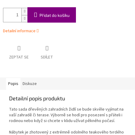
Přidat do košíku
Detailní informace
ZEPTAT SE
SDÍLET
Popis
Diskuze
Detailní popis produktu
Tato sada dřevěných zahradních židlí se bude skvěle vyjímat na
vaší zahradě či terase. Výborně se hodí pro posezení s přáteli i
rodinou nebo když si chcete v klidu užívat pěkného počasí.
Nábytek je zhotovený z extrémně odolného teakového tvrdého