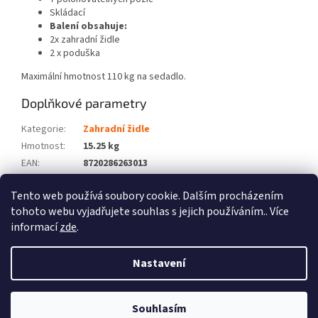
Skládací
Balení obsahuje:
2x zahradní židle
2 x poduška
Maximální hmotnost 110 kg na sedadlo.
Doplňkové parametry
Kategorie
:
Zahradní židle
Hmotnost
:
15.25 kg
EAN
:
8720286263013
Barva
:
Šedá
Tento web používá soubory cookie. Dalším procházením
Počet balíků
:
2
tohoto webu vyjadřujete souhlas s jejich používáním.. Více
informací
zde
.
Z
á
Nastavení
Vytvořil Shoptet
p
a
t
Souhlasím
Copyright 2026
Zboží XL
. Všechna práva vyhrazena.
í