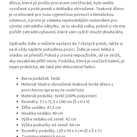
dřeva, které již prošlo procesem smršťování, bylo uměle
vysušené a poté jemně a dohladka obroušené. Teakové dřevo
je oceňované pro svou výjimečnou pevnost a klimatickou
odolnost, a proto je zdaleka nejvhodnějším materiálem pro
výrobu zahradního nábytku. Je to skvělá volba, pokud si chcete
pořídit zahradní vybavení, které vám vydrží sloužit dlouhá léta.
Opěradlo židle si můžete nastavit do 7 různých poloh, takže si
na ní vždy najdete pohodlnou pozici. Židle je navíc lehká a
snadno se přenáší. Pokud ji zrovna nepoužíváte, dá se složit,
aby nezabírala příliš místa. Poduška, která je součástí balení, je
nejen praktická, ale také plní dekorativní funkci.
Barva podušek: šedá
Materiál: hladce obroušené teakové tvrdé dřevo s
povrchovou úpravou na vodní bázi
Materiál podušky: textil (100% polyester)
Rozměry: 57 x 71,5 x 100 cm (Š x H x V)
Šířka sedáku: 47,5 cm
Hloubka sedáku: 40 cm
Výška sedáku od země: 42 cm
Výška područky od země: 64 cm
Rozměry podušky: 120 x 50 x 3 cm (D x Š x T)
7 polohovatelných pozic