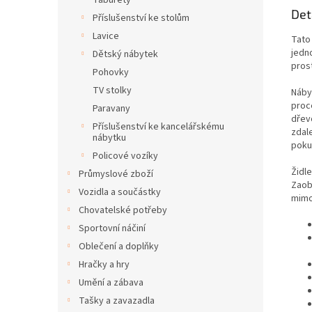
Taburety
Det
Příslušenství ke stolům
Lavice
Tato
jedn
Dětský nábytek
prost
Pohovky
TV stolky
Náby
proc
Paravany
dřev
Příslušenství ke kancelářskému
zdal
nábytku
pokud
Policové vozíky
Židl
Průmyslové zboží
Zaob
Vozidla a součástky
mimo
Chovatelské potřeby
Sportovní náčiní
Oblečení a doplňky
Hračky a hry
Umění a zábava
Tašky a zavazadla