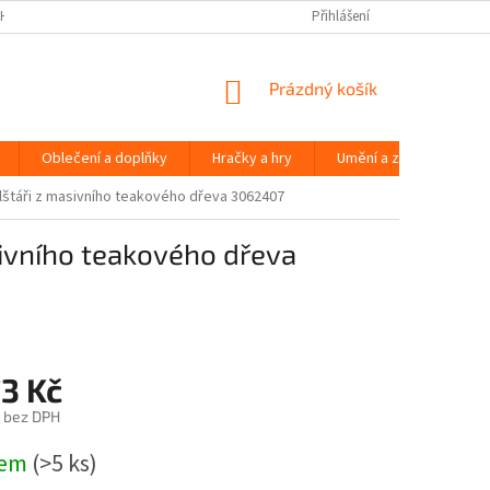
H ÚDAJŮ
Přihlášení
NÁKUPNÍ
Prázdný košík
KOŠÍK
Oblečení a doplňky
Hračky a hry
Umění a zábava
olštáři z masivního teakového dřeva 3062407
sivního teakového dřeva
3 Kč
 bez DPH
dem
(>5 ks)