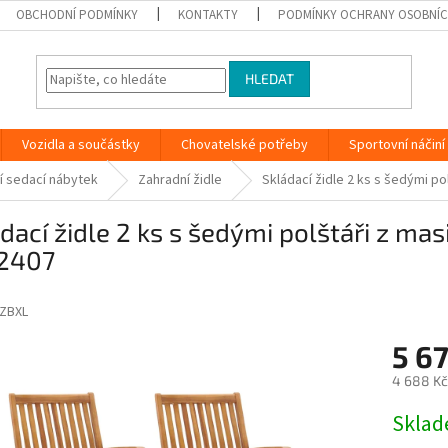
OBCHODNÍ PODMÍNKY
KONTAKTY
PODMÍNKY OCHRANY OSOBNÍC
HLEDAT
Vozidla a součástky
Chovatelské potřeby
Sportovní náčiní
í sedací nábytek
Zahradní židle
Skládací židle 2 ks s šedými p
dací židle 2 ks s šedými polštáři z ma
2407
ZBXL
5 67
4 688 Kč
Měrná
Skla
cena: