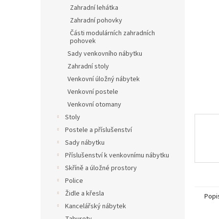
n
Zahradní lehátka
e
Zahradní pohovky
l
Části modulárních zahradních
pohovek
Sady venkovního nábytku
Zahradní stoly
Venkovní úložný nábytek
Venkovní postele
Venkovní otomany
Stoly
Postele a příslušenství
Sady nábytku
Příslušenství k venkovnímu nábytku
Skříně a úložné prostory
Police
Židle a křesla
Popi
Kancelářský nábytek