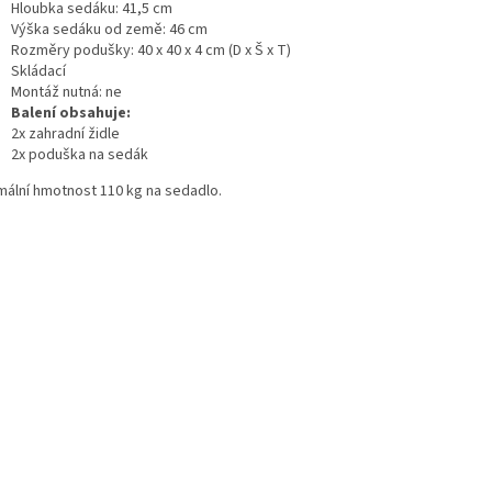
Hloubka sedáku: 41,5 cm
Výška sedáku od země: 46 cm
Rozměry podušky: 40 x 40 x 4 cm (D x Š x T)
Skládací
Montáž nutná: ne
Balení obsahuje:
2x zahradní židle
2x poduška na sedák
mální hmotnost 110 kg na sedadlo.