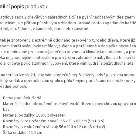
ailní popis produktu
 stylová sada 2 dřevěných zahradních židlí se pyšní nadčasovým designem 
oduchým, ale přitom působivým vzhledem. Krásně proto zapadne do každ
ředí, ať už doma, v kanceláři, baru nebo kavárně.
tek je zhotovený z extrémně odolného teakového tvrdého dřeva, které již
esem smršťování, bylo uměle vysušené a poté jemně a dohladka obrouše
o je oceňované pro svou výjimečnou pevnost a klimatickou odolnost, a pro
eka nejvhodnějším materiálem pro výrobu zahradního nábytku. Je to skvělá
 si chcete pořídit zahradní vybavení, které vám vydrží sloužit dlouhá léta.
e na terasu lze složit, aby vám zbytečně nepřekážely, když je zrovna nepou
lený sedák a opěradlo vám spolu s přiloženými poduškami na sedák posk
řádné pohodlí.
Barva podušek: šedá
Materiál: hladce obroušené teakové tvrdé dřevo s povrchovou úpravou n
bázi
Materiál podušky: 100% polyester
Rozměry (v rozloženém stavu): 56 x 58 x 88 cm (Š x H x V)
Rozměry (ve složeném stavu): 56 x 113 x 12 cm (Š x H x V)
Šířka sedáku: 46,5 cm