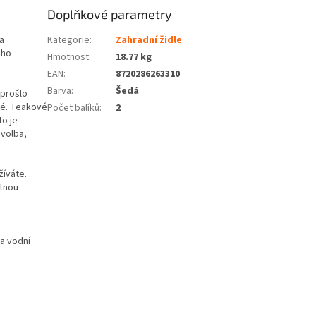
Doplňkové parametry
a
Kategorie
:
Zahradní židle
ého
Hmotnost
:
18.77 kg
EAN
:
8720286263310
Barva
:
Šedá
 prošlo
né. Teakové
Počet balíků
:
2
to je
 volba,
žíváte.
ytnou
a vodní