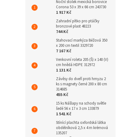
Noční stolek mexická borovice
Corona 53 x 39 x 66 cm 243730
1 917 Kč
Zahradní pítko pro ptáčky
bronzové plast 48223
744 Kč
Stahovací markýza Béžová 350
x 200 cm textil 3329720
7 167 Kč
Venkovní roleta 205 (Š) x 140 (V)
cm hnědá HDPE 312972
1 131 Kč
Závěsy do dveří proti hmyzu 2
ks s magnety černé 200 x 80 cm
314685
455 Kč
15 ks Nášlapy na schody světle
šedé 56 x 17 x 3 cm 133879
1 541 Kč
Stínící plachta oxfordská látka
obdélníková 2,5 x 4 m krémová
135207