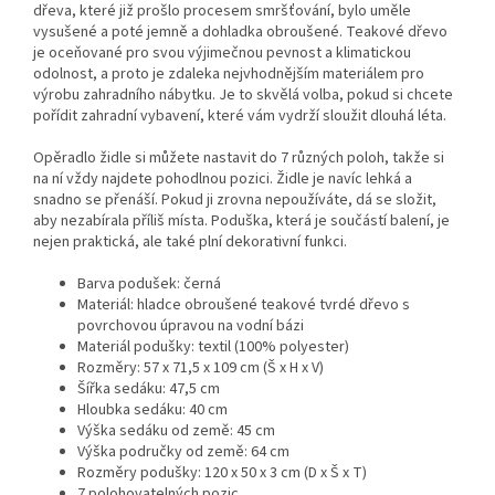
dřeva, které již prošlo procesem smršťování, bylo uměle
vysušené a poté jemně a dohladka obroušené. Teakové dřevo
je oceňované pro svou výjimečnou pevnost a klimatickou
odolnost, a proto je zdaleka nejvhodnějším materiálem pro
výrobu zahradního nábytku. Je to skvělá volba, pokud si chcete
pořídit zahradní vybavení, které vám vydrží sloužit dlouhá léta.
Opěradlo židle si můžete nastavit do 7 různých poloh, takže si
na ní vždy najdete pohodlnou pozici. Židle je navíc lehká a
snadno se přenáší. Pokud ji zrovna nepoužíváte, dá se složit,
aby nezabírala příliš místa. Poduška, která je součástí balení, je
nejen praktická, ale také plní dekorativní funkci.
Barva podušek: černá
Materiál: hladce obroušené teakové tvrdé dřevo s
povrchovou úpravou na vodní bázi
Materiál podušky: textil (100% polyester)
Rozměry: 57 x 71,5 x 109 cm (Š x H x V)
Šířka sedáku: 47,5 cm
Hloubka sedáku: 40 cm
Výška sedáku od země: 45 cm
Výška područky od země: 64 cm
Rozměry podušky: 120 x 50 x 3 cm (D x Š x T)
7 polohovatelných pozic