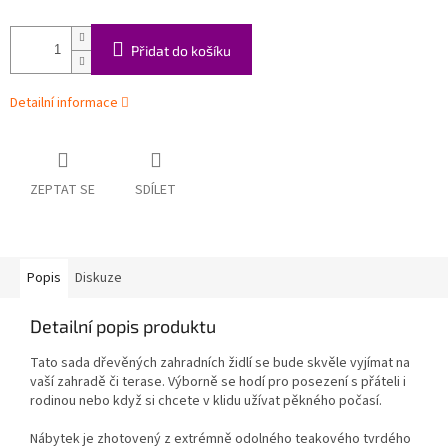
Přidat do košíku
Detailní informace
ZEPTAT SE
SDÍLET
Popis
Diskuze
Detailní popis produktu
Tato sada dřevěných zahradních židlí se bude skvěle vyjímat na
vaší zahradě či terase. Výborně se hodí pro posezení s přáteli i
rodinou nebo když si chcete v klidu užívat pěkného počasí.
Nábytek je zhotovený z extrémně odolného teakového tvrdého