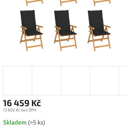
16 459 Kč
13 602 Kč bez DPH
Měrná
Skladem
(>5 ks)
cena: