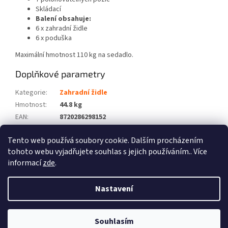
Skládací
Balení obsahuje:
6 x zahradní židle
6 x poduška
Maximální hmotnost 110 kg na sedadlo.
Doplňkové parametry
Kategorie
:
Zahradní židle
Hmotnost
:
44.8 kg
EAN
:
8720286298152
Barva
:
Černý
Tento web používá soubory cookie. Dalším procházením
Počet balíků
:
4
tohoto webu vyjadřujete souhlas s jejich používáním.. Více
informací
zde
.
Z
á
Nastavení
Vytvořil Shoptet
p
a
t
Souhlasím
Copyright 2026
Zboží XL
. Všechna práva vyhrazena.
í