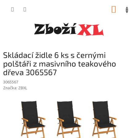
Přejít
NÁKUP
na
obsah
KOŠÍK
Skládací židle 6 ks s černými
polštáři z masivního teakového
dřeva 3065567
3065567
Značka:
ZBXL