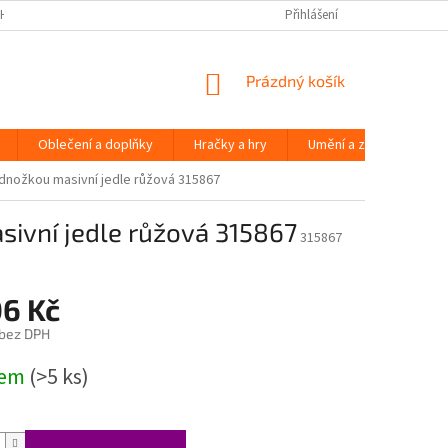
H ÚDAJŮ
Přihlášení
NÁKUPNÍ
Prázdný košík
KOŠÍK
Oblečení a doplňky
Hračky a hry
Umění a zábava
odnožkou masivní jedle růžová 315867
sivní jedle růžová 315867
315867
06 Kč
 bez DPH
dem
(>5 ks)