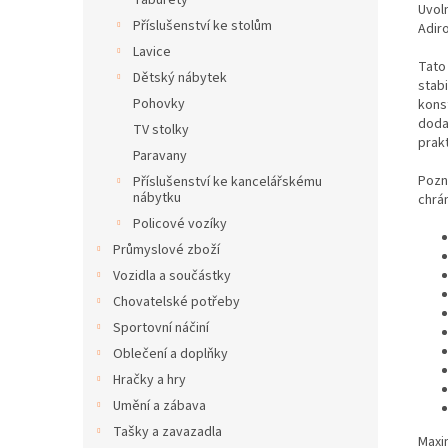
Taburety
Uvol
Příslušenství ke stolům
Adir
Lavice
Tato
Dětský nábytek
stab
Pohovky
kons
doda
TV stolky
prak
Paravany
Pozn
Příslušenství ke kancelářskému
nábytku
chrá
Policové vozíky
Průmyslové zboží
Vozidla a součástky
Chovatelské potřeby
Sportovní náčiní
Oblečení a doplňky
Hračky a hry
Umění a zábava
Tašky a zavazadla
Maxi