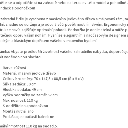
něte se a odpočiňte si na zahradě nebo na terase v této módní a pohodlné ž
ondack s podnožkou!
 zahradní židle je vyrobena z masivního jedlového dřeva a má pevný rám, ta
ilní, snadno se udržuje a je odolná vůči povětrnostním vlivům. Ergonomicky
trukce navíc zajišťuje optimální pohodlí. Podnožka je odnímatelná a může 
tečnou oporu vašim nohám. Pyšní se elegantním a nadčasovým designem 
tickým a klasickým doplňkem vašeho venkovního bydlení.
ámka: Abyste prodloužili životnost vašeho zahradního nábytku, doporučuj
nit voděodolnou plachtou.
Barva: růžová
Materiál: masivní jedlové dřevo
Celkové rozměry: 70 x 147,5 x 88,5 cm (Š x H x V)
Šířka sedáku: 50 cm
Hloubka sedáku: 49 cm
Výška područky od země: 52 cm
Max. nosnost: 110 kg
S oddělitelnou podnožkou
Montáž nutná: ano
Poduška je součástí balení: ne
mální hmotnost 110 kg na sedadlo.