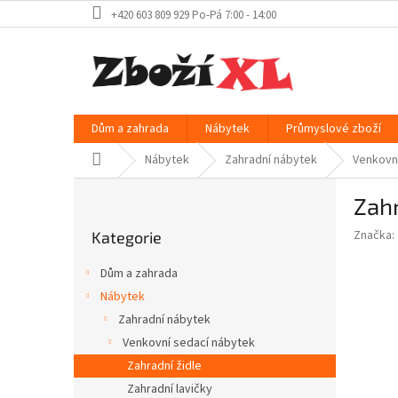
Přejít
+420 603 809 929 Po-Pá 7:00 - 14:00
na
obsah
Dům a zahrada
Nábytek
Průmyslové zboží
Domů
Nábytek
Zahradní nábytek
Venkovn
P
Zahr
o
Přeskočit
s
Značka:
Kategorie
kategorie
t
r
Dům a zahrada
a
Nábytek
n
Zahradní nábytek
n
í
Venkovní sedací nábytek
p
Zahradní židle
a
Zahradní lavičky