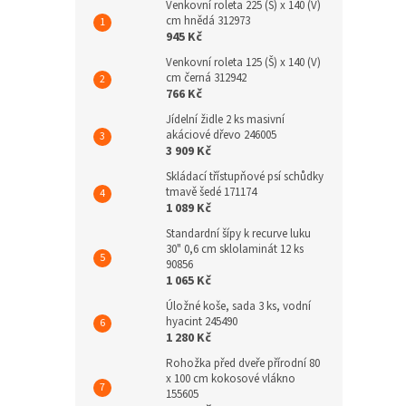
Venkovní roleta 225 (Š) x 140 (V)
cm hnědá 312973
945 Kč
Venkovní roleta 125 (Š) x 140 (V)
cm černá 312942
766 Kč
Jídelní židle 2 ks masivní
akáciové dřevo 246005
3 909 Kč
Skládací třístupňové psí schůdky
tmavě šedé 171174
1 089 Kč
Standardní šípy k recurve luku
30" 0,6 cm sklolaminát 12 ks
90856
1 065 Kč
Úložné koše, sada 3 ks, vodní
hyacint 245490
1 280 Kč
Rohožka před dveře přírodní 80
x 100 cm kokosové vlákno
155605