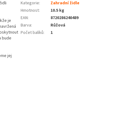
idli
Kategorie
:
Zahradní židle
Hmotnost
:
10.5 kg
EAN
:
8720286240489
kže je
Barva
:
Růžová
 navržená
poskytnout
Počet balíků
:
1
a bude
eme jej