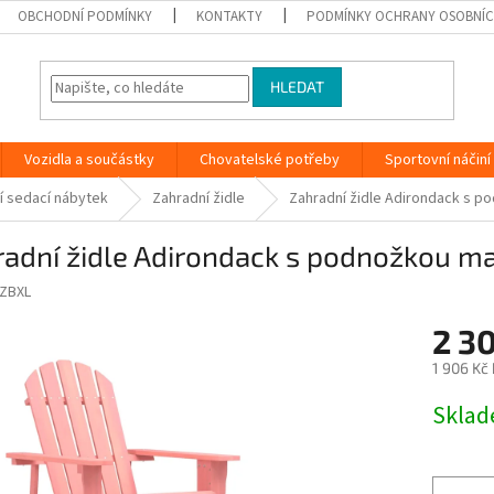
OBCHODNÍ PODMÍNKY
KONTAKTY
PODMÍNKY OCHRANY OSOBNÍC
HLEDAT
Vozidla a součástky
Chovatelské potřeby
Sportovní náčiní
í sedací nábytek
Zahradní židle
Zahradní židle Adirondack s p
adní židle Adirondack s podnožkou ma
ZBXL
2 3
1 906 Kč
Měrná
Skla
cena: