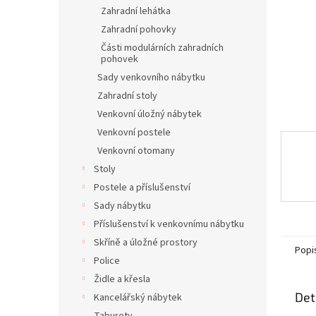
n
Zahradní lehátka
e
Zahradní pohovky
l
Části modulárních zahradních
pohovek
Sady venkovního nábytku
Zahradní stoly
Venkovní úložný nábytek
Venkovní postele
Venkovní otomany
Stoly
Postele a příslušenství
Sady nábytku
Příslušenství k venkovnímu nábytku
Skříně a úložné prostory
Popi
Police
Židle a křesla
Det
Kancelářský nábytek