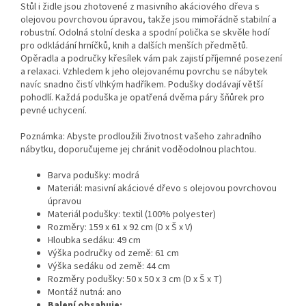
Stůl i židle jsou zhotovené z masivního akáciového dřeva s
olejovou povrchovou úpravou, takže jsou mimořádně stabilní a
robustní. Odolná stolní deska a spodní polička se skvěle hodí
pro odkládání hrníčků, knih a dalších menších předmětů.
Opěradla a područky křesílek vám pak zajistí příjemné posezení
a relaxaci. Vzhledem k jeho olejovanému povrchu se nábytek
navíc snadno čistí vlhkým hadříkem. Podušky dodávají větší
pohodlí. Každá poduška je opatřená dvěma páry šňůrek pro
pevné uchycení.
Poznámka: Abyste prodloužili životnost vašeho zahradního
nábytku, doporučujeme jej chránit voděodolnou plachtou.
Barva podušky: modrá
Materiál: masivní akáciové dřevo s olejovou povrchovou
úpravou
Materiál podušky: textil (100% polyester)
Rozměry: 159 x 61 x 92 cm (D x Š x V)
Hloubka sedáku: 49 cm
Výška područky od země: 61 cm
Výška sedáku od země: 44 cm
Rozměry podušky: 50 x 50 x 3 cm (D x Š x T)
Montáž nutná: ano
Balení obsahuje: