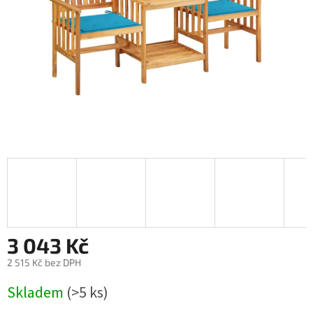
3 043 Kč
2 515 Kč bez DPH
Měrná
Skladem
(>5 ks)
cena: