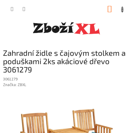
Přejít
NÁKUP
na
obsah
KOŠÍK
Zahradní židle s čajovým stolkem a
poduškami 2ks akáciové dřevo
3061279
3061279
Značka:
ZBXL