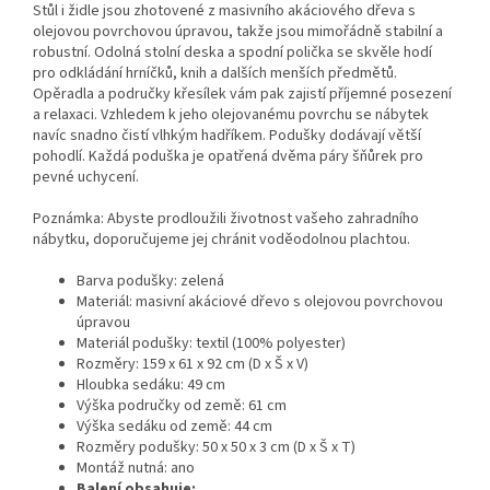
Stůl i židle jsou zhotovené z masivního akáciového dřeva s
olejovou povrchovou úpravou, takže jsou mimořádně stabilní a
robustní. Odolná stolní deska a spodní polička se skvěle hodí
pro odkládání hrníčků, knih a dalších menších předmětů.
Opěradla a područky křesílek vám pak zajistí příjemné posezení
a relaxaci. Vzhledem k jeho olejovanému povrchu se nábytek
navíc snadno čistí vlhkým hadříkem. Podušky dodávají větší
pohodlí. Každá poduška je opatřená dvěma páry šňůrek pro
pevné uchycení.
Poznámka: Abyste prodloužili životnost vašeho zahradního
nábytku, doporučujeme jej chránit voděodolnou plachtou.
Barva podušky: zelená
Materiál: masivní akáciové dřevo s olejovou povrchovou
úpravou
Materiál podušky: textil (100% polyester)
Rozměry: 159 x 61 x 92 cm (D x Š x V)
Hloubka sedáku: 49 cm
Výška područky od země: 61 cm
Výška sedáku od země: 44 cm
Rozměry podušky: 50 x 50 x 3 cm (D x Š x T)
Montáž nutná: ano
Balení obsahuje: