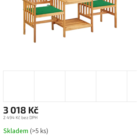
3 018 Kč
2 494 Kč bez DPH
Měrná
Skladem
(>5 ks)
cena: