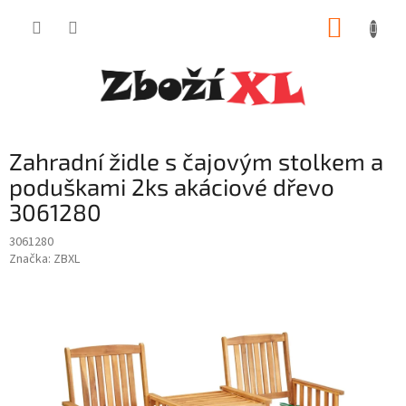
Přejít
NÁKUP
na
obsah
KOŠÍK
Zahradní židle s čajovým stolkem a
poduškami 2ks akáciové dřevo
3061280
3061280
Značka:
ZBXL