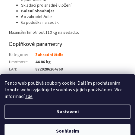
Skládací pro snadné uložení
Balení obsahuje:
6 x zahradní židle
6x poduška na sedák
Maximální hmotnost 110 kg na sedadlo.
Doplňkové parametry
Kategorie
:
Zahradní židle
Hmotnost
:
44.86 kg
EAN
:
8720286264768
Barva
:
Zelená
Tento web používá soubory cookie. Dalším procházením
Počet balíků
:
3
tohoto webu vyjadřujete souhlas s jejich používáním.. Více
informací
zde
.
Z
á
Nastavení
Vytvořil Shoptet
p
a
t
Souhlasím
Copyright 2026
Zboží XL
. Všechna práva vyhrazena.
í