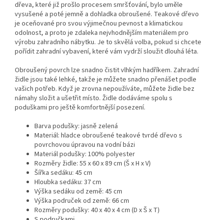
dřeva, které již prošlo procesem smršťování, bylo uměle
vysušené a poté jemně a dohladka obroušené. Teakové dřevo
je oceňované pro svou výjimečnou pevnost a klimatickou
odolnost, a proto je zdaleka nejvhodnějším materiálem pro
výrobu zahradního nábytku. Je to skvělá volba, pokud si chcete
pořídit zahradní vybavení, které vám vydrží sloužit dlouhá léta.
Obroušený povrch lze snadno čistit vlhkým hadříkem. Zahradní
židle jsou také lehké, takže je můžete snadno přenášet podle
vašich potřeb. Když je zrovna nepoužíváte, můžete židle bez
námahy složit a ušetřit místo. Židle dodáváme spolu s
poduškami pro ještě komfortnější posezení.
Barva podušky: jasně zelená
Materiál: hladce obroušené teakové tvrdé dřevo s
povrchovou úpravou na vodní bázi
Materiál podušky: 100% polyester
Rozměry židle: 55 x 60 x 89 cm (Š x H x V)
Šířka sedáku: 45 cm
Hloubka sedáku: 37 cm
Výška sedáku od země: 45 cm
Výška područek od země: 66 cm
Rozměry podušky: 40 x 40 x 4 cm (D x Š x T)
S područkami