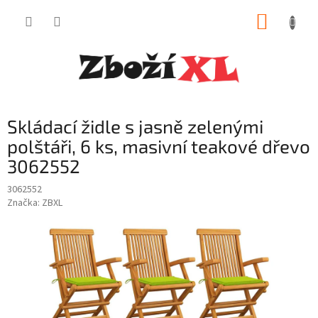
Přejít
NÁKUP
na
obsah
KOŠÍK
Skládací židle s jasně zelenými
polštáři, 6 ks, masivní teakové dřevo
3062552
3062552
Značka:
ZBXL