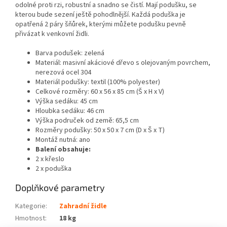
odolné proti rzi, robustní a snadno se čistí. Mají podušku, se
kterou bude sezení ještě pohodlnější. Každá poduška je
opatřená 2 páry šňůrek, kterými můžete podušku pevně
přivázat k venkovní židli.
Barva podušek: zelená
Materiál: masivní akáciové dřevo s olejovaným povrchem,
nerezová ocel 304
Materiál podušky: textil (100% polyester)
Celkové rozměry: 60 x 56 x 85 cm (Š x H x V)
Výška sedáku: 45 cm
Hloubka sedáku: 46 cm
Výška područek od země: 65,5 cm
Rozměry podušky: 50 x 50 x 7 cm (D x Š x T)
Montáž nutná: ano
Balení obsahuje:
2 x křeslo
2 x poduška
Doplňkové parametry
Kategorie
:
Zahradní židle
Hmotnost
:
18 kg