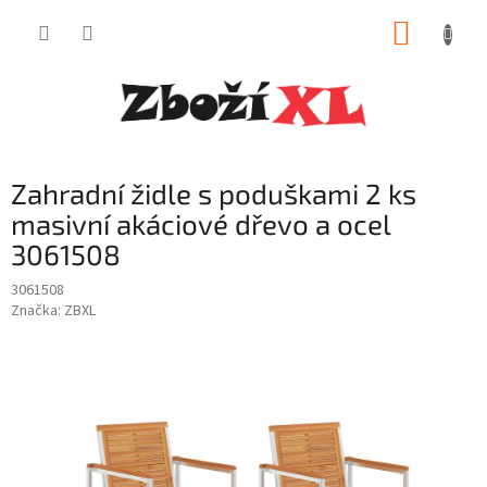
Přejít
NÁKUP
na
obsah
KOŠÍK
Zahradní židle s poduškami 2 ks
masivní akáciové dřevo a ocel
3061508
3061508
Značka:
ZBXL