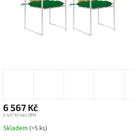
6 567 Kč
5 427 Kč bez DPH
Měrná
Skladem
(>5 ks)
cena: