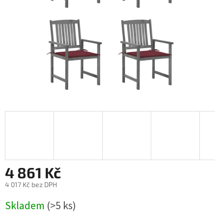
4 861 Kč
4 017 Kč bez DPH
Měrná
Skladem
(>5 ks)
cena: