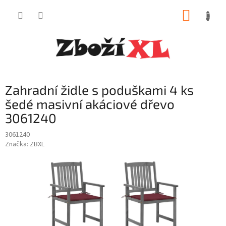
Přejít
NÁKUP
na
obsah
KOŠÍK
Zahradní židle s poduškami 4 ks
šedé masivní akáciové dřevo
3061240
3061240
Značka:
ZBXL