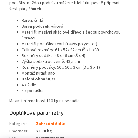
podušky. Každou podušku můžete k lehátku pevně připevnit
šesti páry šňůrek.
Barva: šedá
Barva podušek: vínová
Materiál: masivní akáciové dřevo s šedou povrchovou
úpravou
Materiál podušky: textil (100% polyester)
Celkové rozměry: 61 x 57x 92 cm (Š x H x V)
Rozměry sedáku: 48 x 46 cm (Š x H)
Výška sedáku od země: 43,5 cm
Rozměry podušky: 50 x 50 x 3 cm (D x Š x T)
Montáž nutná: ano
Balení obsahuje:
4 x židle
4 x poduška
Maximální hmotnost 110 kg na sedadlo.
Doplňkové parametry
Kategorie
:
Zahradní židle
Hmotnost
:
29.38 kg