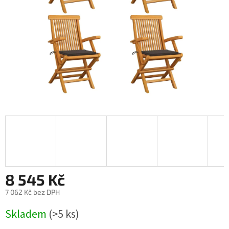
8 545 Kč
7 062 Kč bez DPH
Měrná
Skladem
(>5 ks)
cena: