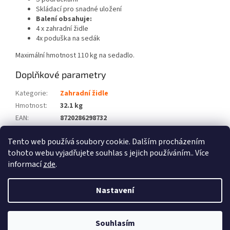
Skládací pro snadné uložení
Balení obsahuje:
4 x zahradní židle
4x poduška na sedák
Maximální hmotnost 110 kg na sedadlo.
Doplňkové parametry
Kategorie
:
Zahradní židle
Hmotnost
:
32.1 kg
EAN
:
8720286298732
Barva
:
Hnědošedá
Tento web používá soubory cookie. Dalším procházením
Počet balíků
:
3
tohoto webu vyjadřujete souhlas s jejich používáním.. Více
informací
zde
.
Z
á
Nastavení
Vytvořil Shoptet
p
a
t
Souhlasím
Copyright 2026
Zboží XL
. Všechna práva vyhrazena.
í