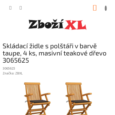
Přejít
NÁKUP
na
obsah
KOŠÍK
Skládací židle s polštáři v barvě
taupe, 4 ks, masivní teakové dřevo
3065625
3065625
Značka:
ZBXL