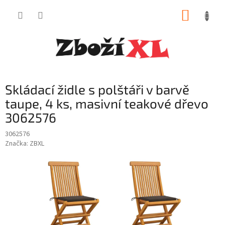
Přejít
NÁKUP
na
obsah
KOŠÍK
Skládací židle s polštáři v barvě
taupe, 4 ks, masivní teakové dřevo
3062576
3062576
Značka:
ZBXL