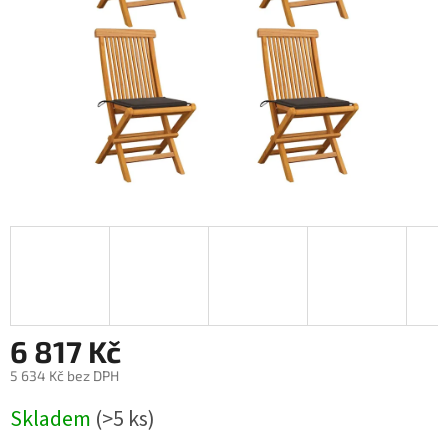
6 817 Kč
5 634 Kč bez DPH
Měrná
Skladem
(>5 ks)
cena: