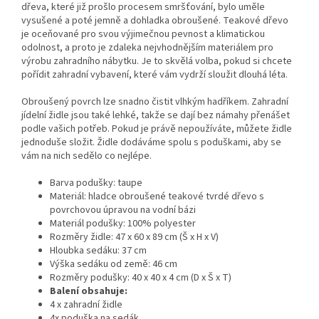
dřeva, které již prošlo procesem smršťování, bylo uměle
vysušené a poté jemně a dohladka obroušené. Teakové dřevo
je oceňované pro svou výjimečnou pevnost a klimatickou
odolnost, a proto je zdaleka nejvhodnějším materiálem pro
výrobu zahradního nábytku. Je to skvělá volba, pokud si chcete
pořídit zahradní vybavení, které vám vydrží sloužit dlouhá léta.
Obroušený povrch lze snadno čistit vlhkým hadříkem. Zahradní
jídelní židle jsou také lehké, takže se dají bez námahy přenášet
podle vašich potřeb. Pokud je právě nepoužíváte, můžete židle
jednoduše složit. Židle dodáváme spolu s poduškami, aby se
vám na nich sedělo co nejlépe.
Barva podušky: taupe
Materiál: hladce obroušené teakové tvrdé dřevo s
povrchovou úpravou na vodní bázi
Materiál podušky: 100% polyester
Rozměry židle: 47 x 60 x 89 cm (Š x H x V)
Hloubka sedáku: 37 cm
Výška sedáku od země: 46 cm
Rozměry podušky: 40 x 40 x 4 cm (D x Š x T)
Balení obsahuje:
4 x zahradní židle
4x poduška na sedák