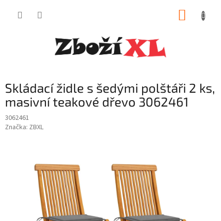
Přejít
NÁKUP
na
obsah
KOŠÍK
Skládací židle s šedými polštáři 2 ks,
masivní teakové dřevo 3062461
3062461
Značka:
ZBXL