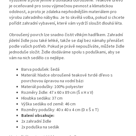
vysušené a poté jemně a dohladka obroušené. Teakové dřevo
je oceňované pro svou výjimečnou pevnost a klimatickou
odolnost, a proto je zdaleka nejvhodnějším materiálem pro
výrobu zahradního nábytku. Je to skvělá volba, pokud si chcete
pořídit zahradní vybavení, které vám vydrží sloužit dlouhá léta.
Obroušený povrch lze snadno čistit vlhkým hadříkem. Zahradní
jídelní židle jsou také lehké, takže se dají bez námahy přenášet
podle vašich potřeb. Pokud je právě nepoužíváte, můžete židle
jednoduše složit. Židle dodáváme spolu s poduškami, aby se
vám na nich sedělo co nejlépe.
Barva podušek: šedá
Materiál: hladce obroušené teakové tvrdé dřevo s
povrchovou úpravou na vodní bázi
Materiál podušky: 100% polyester
Rozměry židle: 47 x 60 x 89 cm (Š x H x V)
Hloubka sedáku: 37 cm
Výška sedáku od země: 46 cm
Rozměry podušky: 40 x 40 x 4 cm (D x Š x T)
Balení obsahuje:
2x zahradní židle
2x poduška na sedák