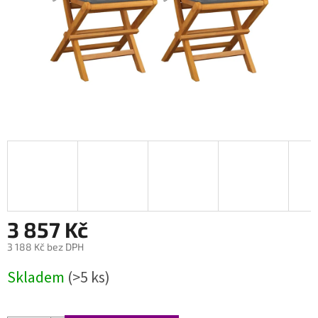
3 857 Kč
3 188 Kč bez DPH
Měrná
Skladem
(>5 ks)
cena: