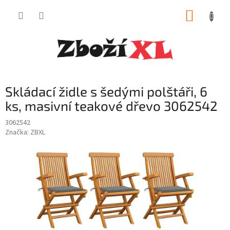
Přejít
NÁKUP
na
obsah
KOŠÍK
Skládací židle s šedými polštáři, 6
ks, masivní teakové dřevo 3062542
3062542
Značka:
ZBXL