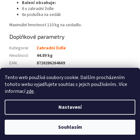
Balení obsahuje:
6 x zahradní židle
6x poduška na sedák
Maximální hmotnost 110 kg na sedadlo.
Doplňkové parametry
Kategorie
:
Zahradní židle
Hmotnost
:
44.89 kg
EAN
:
8720286264669
Barva
:
Šedá
Tento web používá soubory cookie. Dalším procházením
Počet balíků
:
3
tohoto webu vyjadřujete souhlas s jejich používáním.. Více
informací
zde
.
Z
á
Nastavení
Vytvořil Shoptet
p
a
t
Souhlasím
Copyright 2026
Zboží XL
. Všechna práva vyhrazena.
í