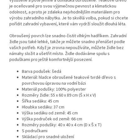
vysušené a poté jemně a dohladka obroušené. Teakové dřevo
je oceňované pro svou výjimečnou pevnost a klimatickou
odolnost, a proto je zdaleka nejvhodnějším materiálem pro
výrobu zahradního nábytku. Je to skvělá volba, pokud si chcete
pořídit zahradní vybavení, které vám vydrží sloužit dlouhá léta.
Obroušený povrch lze snadno čistit vlhkým hadříkem. Zahradní
židle jsou také lehké, takže je můžete snadno přenášet podle
vašich potřeb. Když je zrovna nepoužíváte, můžete židle bez
námahy složit a ušetřit místo. Židle dodáváme spolu s
poduškami pro ještě komfortnější posezení.
Barva podušek: šedá
Materiál: hladce obroušené teakové tvrdé dřevo s
povrchovou úpravou na vodní bázi
Materiál podušky: 100% polyester
Rozměry židle: 55 x 60 x 89 cm (Š x H x V)
Šířka sedáku: 45 cm
Hloubka sedáku: 37 cm
Výška sedáku od země: 45 cm
Výška područek od země: 66 cm
Rozměry podušky: 40 x 40 x 4 cm (D x Š x T)
S područkami
Skládací pro snadné uložení