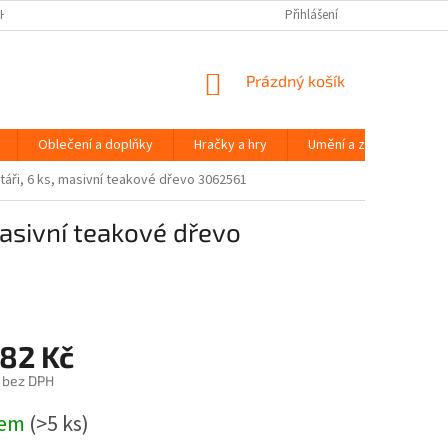
H ÚDAJŮ
Přihlášení
NÁKUPNÍ
Prázdný košík
KOŠÍK
Oblečení a doplňky
Hračky a hry
Umění a zábava
štáři, 6 ks, masivní teakové dřevo 3062561
masivní teakové dřevo
382 Kč
 bez DPH
dem
(>5 ks)