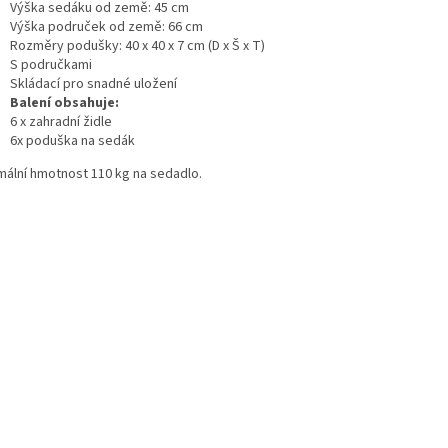
Výška sedáku od země: 45 cm
Výška područek od země: 66 cm
Rozměry podušky: 40 x 40 x 7 cm (D x Š x T)
S područkami
Skládací pro snadné uložení
Balení obsahuje:
6 x zahradní židle
6x poduška na sedák
mální hmotnost 110 kg na sedadlo.