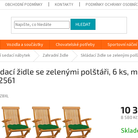
OBCHODNÍ PODMÍNKY
KONTAKTY
PODMÍNKY OCHRANY OSOBNÍC
HLEDAT
Vozidla a součástky
Chovatelské potřeby
Sportovní náčiní
í sedací nábytek
Zahradní židle
Skládací židle se zelenými pol
dací židle se zelenými polštáři, 6 ks, 
2561
ZBXL
10 
8 580 Kč
Měrná
Skla
cena: