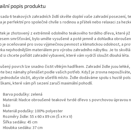
ailní popis produktu
 sada 6 teakových zahradních židlí skvěle doplní vaše zahradní posezení, t
a je perfektní pro společné chvíle s rodinou a přáteli nebo relaxaci za hez
tek je zhotovený z extrémně odolného teakového tvrdého dřeva, které již
esem smršťování, bylo uměle vysušené a poté jemně a dohladka obrouše
o je oceňované pro svou výjimečnou pevnost a klimatickou odolnost, a pro
eka nejvhodnějším materiálem pro výrobu zahradního nábytku. Je to skvělá
 si chcete pořídit zahradní vybavení, které vám vydrží sloužit dlouhá léta.
ušený povrch lze snadno čistit vlhkým hadříkem. Zahradní židle jsou lehké, 
te bez námahy přenášet podle vašich potřeb. Když je zrovna nepoužíváte
e jednoduše složit, abyste ušetřili místo. Židle dodáváme spolu s hustě pol
škami, které vám při sezení zaručí maximální pohodlí.
Barva podušky: zelená
Materiál: hladce obroušené teakové tvrdé dřevo s povrchovou úpravou n
bázi
Materiál podušky: 100% polyester
Rozměry židle: 55 x 60 x 89 cm (Š x H x V)
Šířka sedáku: 45 cm
Hloubka sedáku: 37 cm