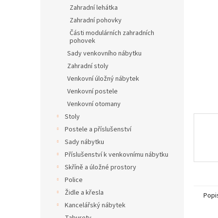
n
Zahradní lehátka
e
Zahradní pohovky
l
Části modulárních zahradních
pohovek
Sady venkovního nábytku
Zahradní stoly
Venkovní úložný nábytek
Venkovní postele
Venkovní otomany
Stoly
Postele a příslušenství
Sady nábytku
Příslušenství k venkovnímu nábytku
Skříně a úložné prostory
Police
Židle a křesla
Popi
Kancelářský nábytek