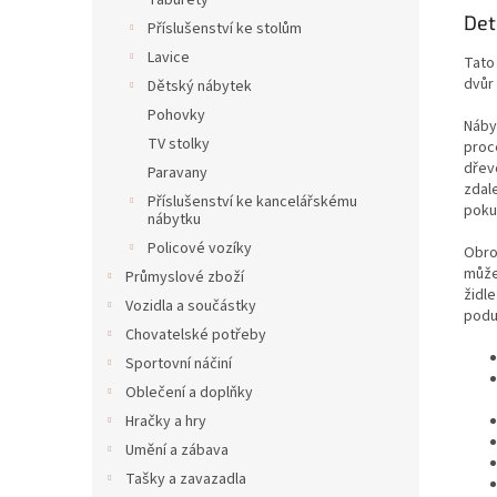
Taburety
Det
Příslušenství ke stolům
Lavice
Tato
dvůr 
Dětský nábytek
Pohovky
Náby
TV stolky
proc
dřev
Paravany
zdal
Příslušenství ke kancelářskému
pokud
nábytku
Policové vozíky
Obro
může
Průmyslové zboží
židl
Vozidla a součástky
podu
Chovatelské potřeby
Sportovní náčiní
Oblečení a doplňky
Hračky a hry
Umění a zábava
Tašky a zavazadla