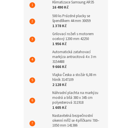
Klimatizace Samsung AR35
16 490 Kč
500 ks Prázdné placky se
špendlíkem 44 mm 30059
1 378 Kč
Grilovací rožeň s motorem
ocelový 1200 mm 42250
1 956 Kč
Automatická zatahovací
markýza antracitová 4 x 3 m
3154488
9 666 Kč
Vlajka Česka a stožár 6,08 m
hliník 3147109
2 128 Kč
Náhradní plachta na markýzu
modrá a bílá 380 x 345 cm
polyesterová 311918
1 605 Kč
Nastavitelná bezpečnostní
okenní mříž se 4 příčkami 700–
1050 mm 141386