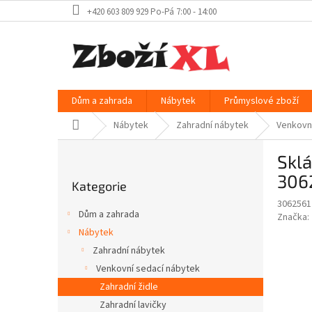
Přejít
+420 603 809 929 Po-Pá 7:00 - 14:00
na
obsah
Dům a zahrada
Nábytek
Průmyslové zboží
Domů
Nábytek
Zahradní nábytek
Venkovn
P
Sklá
o
Přeskočit
s
306
Kategorie
kategorie
t
3062561
r
Dům a zahrada
Značka:
a
Nábytek
n
Zahradní nábytek
n
í
Venkovní sedací nábytek
p
Zahradní židle
a
Zahradní lavičky