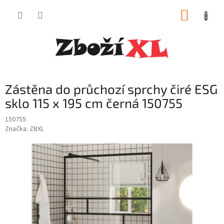
Přejít
NÁKUP
na
obsah
KOŠÍK
Zástěna do průchozí sprchy čiré ESG
sklo 115 x 195 cm černá 150755
150755
Značka:
ZBXL