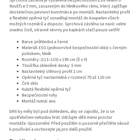
Sprchová zástěna je vybavená bezpečnostním ESG sklem o
tloušťce 5 mm, zasazeným do hliníkového rámu, který zajišťuje
dostatečnou pevnost konstrukce po montáži. Nastavitelný profil
a flexibilní opěrná tyč usnadňují montáž do koupelen všech
možných rozměrů a dispozic. Sprchová zástěna se navíc velmi
snadno čistí, otravné skvrny po kapkách stačí pouze setřít!
Barva: průhledná a černá
Materiál: ESG (jednovrstvé bezpečnostní sklo) s černým
potiskem, hliník
Rozměry: (113–115) x 195 cm (Š x V)
Tloušťka skleněné desky: 5 mm
Nastavitelný stěnový profil 2 cm
Opěrná tyč nastavitelná v rozmezí 70 až 120 cm
Čiré sklo
Kulatá flexibilní opěrná tyč
Bezpečnostní rohy
Montáž nutná: ano
Děti by měly být pod dohledem, aby se zajistilo, že si se
spotřebičem nebudou hrát. Udržujte děti mimo prostor
montáže. Upozornění: Před použitím si pozorně přečtěte návod
k používání a uschovejte jej pro další použití.