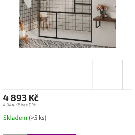
4 893 Kč
4 044 Kč bez DPH
Měrná
Skladem
(>5 ks)
cena: