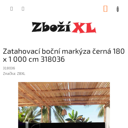
Přejít
NÁKUP
na
obsah
KOŠÍK
Zatahovací boční markýza černá 180
x 1 000 cm 318036
318036
Značka:
ZBXL