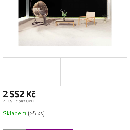
2 552 Kč
2 109 Kč bez DPH
Měrná
Skladem
(>5 ks)
cena: