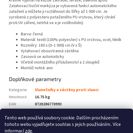
krásně vyjímat na každé zahradě, terase, balkonu apod.
Zatahovací boční markýza je vybavená funkcí automatického
zatažení a můžete ji roztáhnout do šířky až 1 000 cm. Je
vyrobená z polyesteru potaženého PU vrstvou, který chrání
proti UV záření, netrhá se a je voděodolný.
Barva: černá
Materiál: textil (100% polyester) s PU vrstvou, ocel, hliník
Rozměry: 180 x (0–1 000) cm (V x Š)
Vytahovací oboustranná zástěna
Zasouvá se automaticky
Včetně montážního příslušenství a 2 sloupků
Montáž nutná: ano
Doplňkové parametry
Kategorie
:
Slunečníky a zástěny proti slunci
Hmotnost
:
16.75 kg
EAN
:
8720286770993
Barva
:
Černý
Tento web používá soubory cookie. Dalším procházením
Počet balíků
:
1
tohoto webu vyjadřujete souhlas s jejich používáním.. Více
informací
zde
.