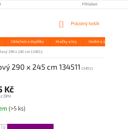
H ÚDAJŮ
Přihlášení
NÁKUPNÍ
Prázdný košík
KOŠÍK
Oblečení a doplňky
Hračky a hry
Umění a zábava
ový 290 x 245 cm 134511
vý 290 x 245 cm 134511
134511
5 Kč
ez DPH
dem
(>5 ks)