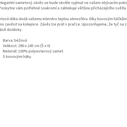
elegantní sametový závěs se bude skvěle vyjímat ve vašem obývacím pokoji
 Poskytne vám potřebné soukromí a zablokuje většinu přicházejícího světla.
tová látka dodá vašemu interiéru teplou atmosféru. Díky kovovým háčkům
no zavěsit na kolejnice. Závěs lze prát v pračce. Upozorňujeme, že tyč na 
ástí dodávky.
Barva: béžová
Velikost: 290 x 245 cm (Š x V)
Materiál: 100% polyesterový samet
S kovovými háky