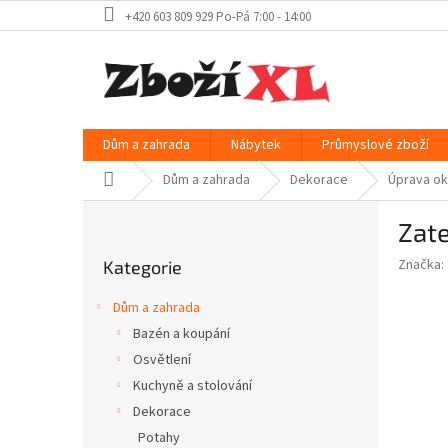
Přejít
+420 603 809 929 Po-Pá 7:00 - 14:00
na
obsah
Dům a zahrada
Nábytek
Průmyslové zboží
Domů
Dům a zahrada
Dekorace
Úprava o
P
Zat
o
Přeskočit
s
Značka:
Kategorie
kategorie
t
r
Dům a zahrada
a
Bazén a koupání
n
Osvětlení
n
í
Kuchyně a stolování
p
Dekorace
a
Potahy