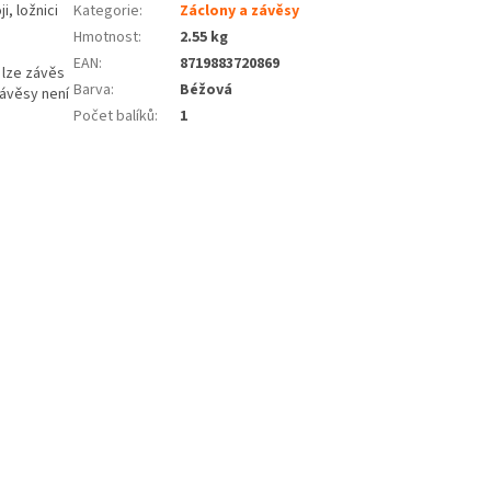
, ložnici
Kategorie
:
Záclony a závěsy
Hmotnost
:
2.55 kg
EAN
:
8719883720869
 lze závěs
Barva
:
Béžová
závěsy není
Počet balíků
:
1