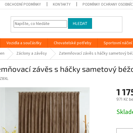
OBCHODNÍ PODMÍNKY
KONTAKTY
PODMÍNKY OCHRANY OSOBNÍC
HLEDAT
Vozidla a součástky
Chovatelské potřeby
Sportovní náčiní
ken
Záclony a závěsy
Zatemňovací závěs s háčky sametový béž
emňovací závěs s háčky sametový béžo
ZBXL
1 17
971 Kč b
Měrná
Skla
cena: