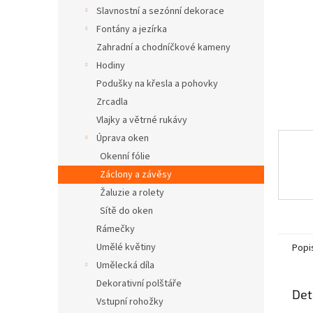
n
Slavnostní a sezónní dekorace
e
Fontány a jezírka
l
Zahradní a chodníčkové kameny
Hodiny
Podušky na křesla a pohovky
Zrcadla
Vlajky a větrné rukávy
Úprava oken
Okenní fólie
Záclony a závěsy
Žaluzie a rolety
Sítě do oken
Rámečky
Umělé květiny
Popi
Umělecká díla
Dekorativní polštáře
Det
Vstupní rohožky