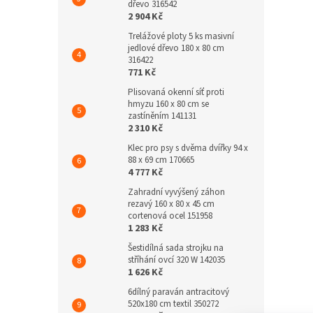
dřevo 316542
2 904 Kč
Trelážové ploty 5 ks masivní
jedlové dřevo 180 x 80 cm
316422
771 Kč
Plisovaná okenní síť proti
hmyzu 160 x 80 cm se
zastíněním 141131
2 310 Kč
Klec pro psy s dvěma dvířky 94 x
88 x 69 cm 170665
4 777 Kč
Zahradní vyvýšený záhon
rezavý 160 x 80 x 45 cm
cortenová ocel 151958
1 283 Kč
Šestidílná sada strojku na
stříhání ovcí 320 W 142035
1 626 Kč
6dílný paraván antracitový
520x180 cm textil 350272