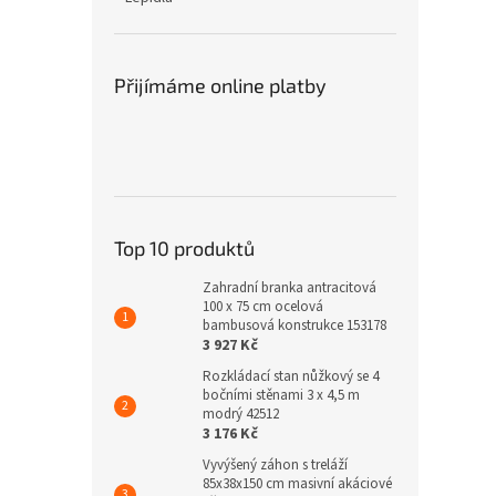
Přijímáme online platby
Top 10 produktů
Zahradní branka antracitová
100 x 75 cm ocelová
bambusová konstrukce 153178
3 927 Kč
Rozkládací stan nůžkový se 4
bočními stěnami 3 x 4,5 m
modrý 42512
3 176 Kč
Vyvýšený záhon s treláží
85x38x150 cm masivní akáciové