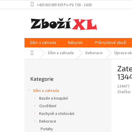
Přejít
+420 603 809 929 Po-Pá 7:00 - 14:00
na
obsah
Dům a zahrada
Nábytek
Průmyslové zboží
Domů
Dům a zahrada
Dekorace
Úprava o
P
Zat
o
Přeskočit
s
134
Kategorie
kategorie
t
134477
r
Dům a zahrada
Značka:
a
Bazén a koupání
n
Osvětlení
n
í
Kuchyně a stolování
p
Dekorace
a
Potahy