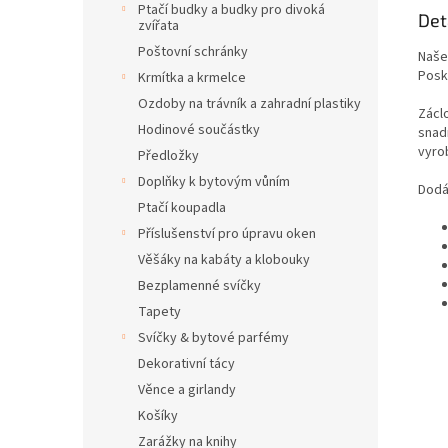
Ptačí budky a budky pro divoká
Det
zvířata
Poštovní schránky
Naše
Posk
Krmítka a krmelce
Ozdoby na trávník a zahradní plastiky
Zácl
Hodinové součástky
snad
vyro
Předložky
Doplňky k bytovým vůním
Dodá
Ptačí koupadla
Příslušenství pro úpravu oken
Věšáky na kabáty a klobouky
Bezplamenné svíčky
Tapety
Svíčky & bytové parfémy
Dekorativní tácy
Věnce a girlandy
Košíky
Zarážky na knihy