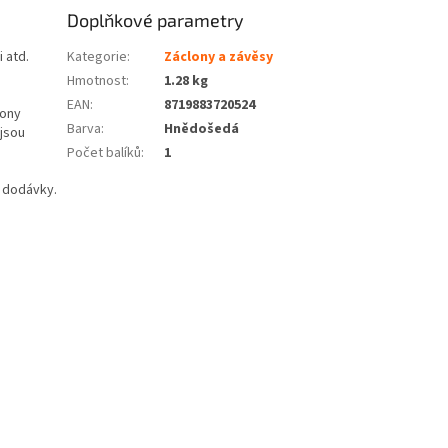
Doplňkové parametry
 atd.
Kategorie
:
Záclony a závěsy
Hmotnost
:
1.28 kg
EAN
:
8719883720524
lony
Barva
:
Hnědošedá
jsou
Počet balíků
:
1
í dodávky.