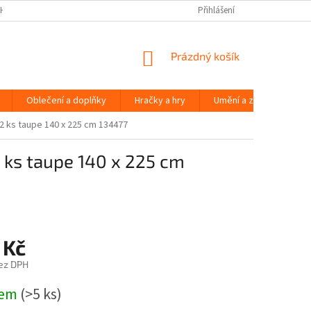
H ÚDAJŮ
Přihlášení
NÁKUPNÍ
Prázdný košík
KOŠÍK
Oblečení a doplňky
Hračky a hry
Umění a zábava
 ks taupe 140 x 225 cm 134477
 ks taupe 140 x 225 cm
 Kč
ez DPH
dem
(>5 ks)