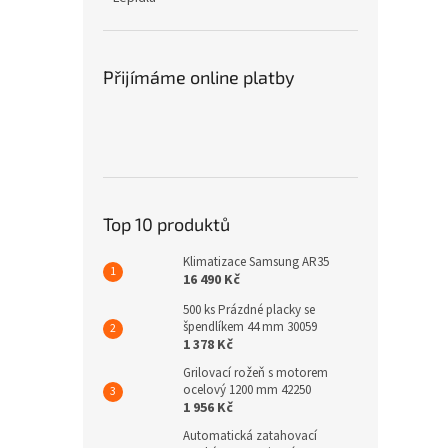
Přijímáme online platby
Top 10 produktů
Klimatizace Samsung AR35
16 490 Kč
500 ks Prázdné placky se
špendlíkem 44 mm 30059
1 378 Kč
Grilovací rožeň s motorem
ocelový 1200 mm 42250
1 956 Kč
Automatická zatahovací