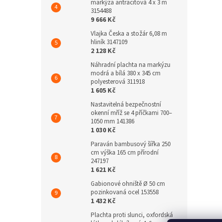
markýza antracitová 4 x 3 m
3154488
9 666 Kč
Vlajka Česka a stožár 6,08 m
hliník 3147109
2 128 Kč
Náhradní plachta na markýzu
modrá a bílá 380 x 345 cm
polyesterová 311918
1 605 Kč
Nastavitelná bezpečnostní
okenní mříž se 4 příčkami 700–
1050 mm 141386
1 030 Kč
Paraván bambusový šířka 250
cm výška 165 cm přírodní
247197
1 621 Kč
Gabionové ohniště Ø 50 cm
pozinkovaná ocel 153558
1 432 Kč
Plachta proti slunci, oxfordská