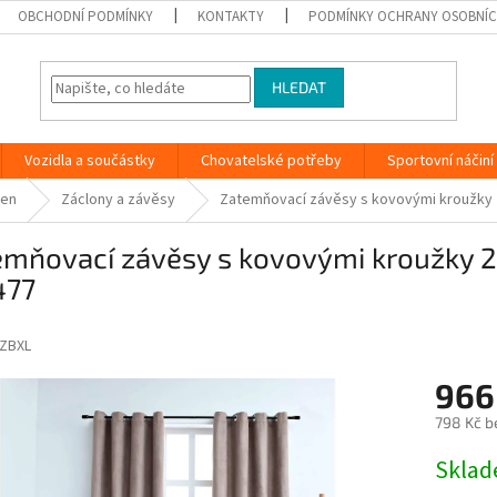
OBCHODNÍ PODMÍNKY
KONTAKTY
PODMÍNKY OCHRANY OSOBNÍC
HLEDAT
Vozidla a součástky
Chovatelské potřeby
Sportovní náčiní
ken
Záclony a závěsy
Zatemňovací závěsy s kovovými kroužky 2
emňovací závěsy s kovovými kroužky 2
477
ZBXL
966
798 Kč b
Měrná
Skla
cena: