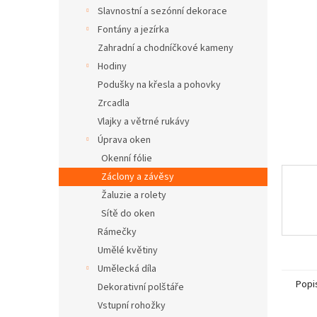
n
Slavnostní a sezónní dekorace
e
Fontány a jezírka
l
Zahradní a chodníčkové kameny
Hodiny
Podušky na křesla a pohovky
Zrcadla
Vlajky a větrné rukávy
Úprava oken
Okenní fólie
Záclony a závěsy
Žaluzie a rolety
Sítě do oken
Rámečky
Umělé květiny
Umělecká díla
Popi
Dekorativní polštáře
Vstupní rohožky