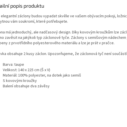
ailní popis produktu
 elegantní záclony budou vypadat skvěle ve vašem obývacím pokoji, ložnici
ytnou vám soukromí, které potřebujete.
ona má jednoduchý, ale nadčasový design. Díky kovovým kroužkům lze zác
no zavěsit na jakýkoli typ záclonové tyče. Záclony s semišovým nádechem 
beny z prvotřídního polyesterového materiálu a lze je prát v pračce.
vka obsahuje 2 kusy záclon. Upozorňujeme, že záclonová tyč není součást
Barva: taupe
Velikost: 140 x 225 cm (Š x V)
Materiál: 100% polyester, na dotek jako semiš
S kovovými kroužky
Balení obsahuje dva závěsy