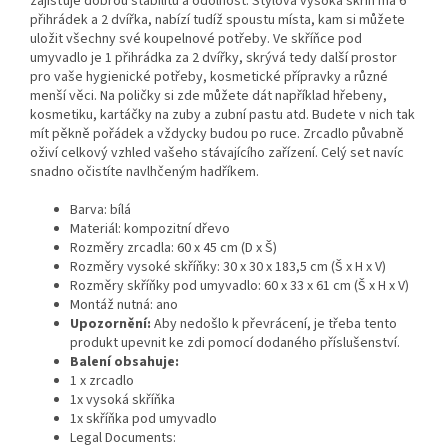
zajišťuje dobrou stabilitu a odolnost. Stylová vysoká skříň má 6
přihrádek a 2 dvířka, nabízí tudíž spoustu místa, kam si můžete
uložit všechny své koupelnové potřeby. Ve skříňce pod
umyvadlo je 1 přihrádka za 2 dvířky, skrývá tedy další prostor
pro vaše hygienické potřeby, kosmetické přípravky a různé
menší věci. Na poličky si zde můžete dát například hřebeny,
kosmetiku, kartáčky na zuby a zubní pastu atd. Budete v nich tak
mít pěkně pořádek a vždycky budou po ruce. Zrcadlo půvabně
oživí celkový vzhled vašeho stávajícího zařízení. Celý set navíc
snadno očistíte navlhčeným hadříkem.
Barva: bílá
Materiál: kompozitní dřevo
Rozměry zrcadla: 60 x 45 cm (D x Š)
Rozměry vysoké skříňky: 30 x 30 x 183,5 cm (Š x H x V)
Rozměry skříňky pod umyvadlo: 60 x 33 x 61 cm (Š x H x V)
Montáž nutná: ano
Upozornění:
Aby nedošlo k převrácení, je třeba tento
produkt upevnit ke zdi pomocí dodaného příslušenství.
Balení obsahuje:
1 x zrcadlo
1x vysoká skříňka
1x skříňka pod umyvadlo
Legal Documents: