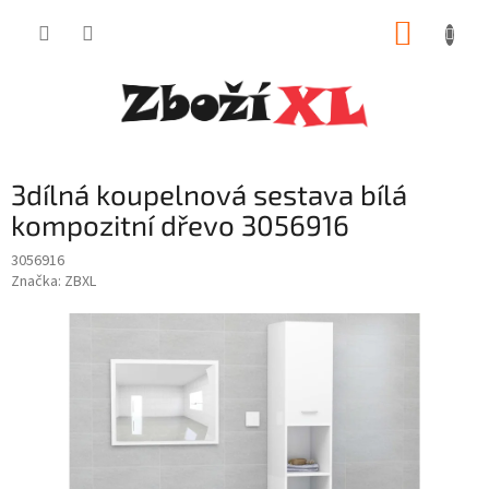
Přejít
NÁKUP
na
obsah
KOŠÍK
3dílná koupelnová sestava bílá
kompozitní dřevo 3056916
3056916
Značka:
ZBXL