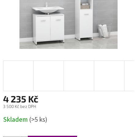
4 235 Kč
3 500 Kč bez DPH
Měrná
Skladem
(>5 ks)
cena: