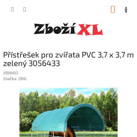
Přejít
NÁKUP
na
obsah
KOŠÍK
Přístřešek pro zvířata PVC 3,7 x 3,7 m
zelený 3056433
3056433
Značka:
ZBXL