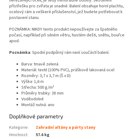
nerezavějící oceli, je tedy mimořádně odolný. Sestavení
přístřešku pro zvířata je snadné. Balení obsahuje horní plachtu,
ocelový rám a veškeré příslušenství, jež budete potřebovat k
postavení stanu.
POZNÁMKA: NIKDY tento produkt nepoužívejte za špatného
počasí, například při silném větru, hustém dešti, sněhu, bouřce
apod.
Poznámka
: Spodní podpůrný rám není součástí balení.
Barva: tmavě zelená
Materiál: textil (100% PVC), práškově lakovaná ocel
Rozměry: 3,7 x 3,7 m (Š x D)
Výška: 1,6 m
Střecha: 500 g/m²
Průměry trubky: 38 mm
Voděodolné
Montáž nutná: ano
Doplňkové parametry
Kategorie
:
Zahradní altány a párty stany
Hmotnost
:
57.6 kg