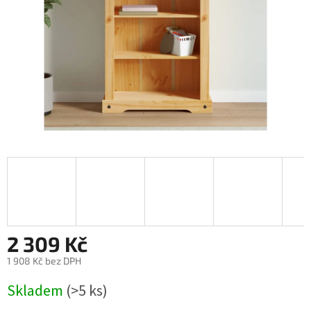
2 309 Kč
1 908 Kč bez DPH
Měrná
Skladem
(>5 ks)
cena: