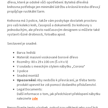
dřeva, které je odolné vůči opotřebení. Bytelná dřevěná
knihovna potřebuje jen minimální údržbu a krásná kresba dřeva jí
propůjčuje rustikální šarm.
Knihovna má 3 police, takže vám poskytuje dostatek prostoru
pro vaši kolekci knih, časopisů a dokumentů. Do knihovny s
jednoduchým, ale přesto nadčasovým designem si můžete také
vystavit různé drobnosti, fotoalba apod.
Sestavení je snadné.
Barva: hnědá
Materiál: masivní voskované borové dřevo
Rozměry: 80 x 29 x 100 cm (Š x H x V)
V souladu s mexickým stylem nábytku „Corona“
3 police
Snadná montáž
Upozornění:
Aby nedošlo k převrácení, je třeba tento
produkt upevnit ke zdi pomocí dodaného příslušenství.
Legal Documents:
Další informace o tom, jak předcházet překlopení nábytku
naleznete
zde
Nepoužívejte tento výrobek, pokud jsou některé jeho součásti