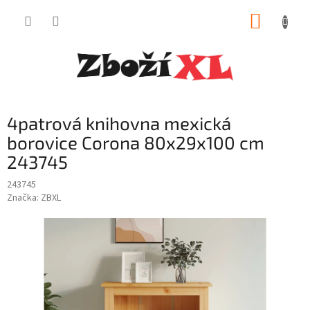
Přejít
NÁKUP
na
obsah
KOŠÍK
4patrová knihovna mexická
borovice Corona 80x29x100 cm
243745
243745
Značka:
ZBXL