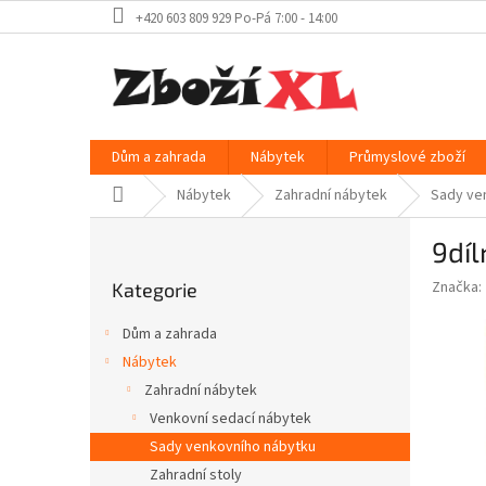
Přejít
+420 603 809 929 Po-Pá 7:00 - 14:00
na
obsah
Dům a zahrada
Nábytek
Průmyslové zboží
Domů
Nábytek
Zahradní nábytek
Sady ve
P
9díl
o
Přeskočit
s
Značka:
Kategorie
kategorie
t
r
Dům a zahrada
a
Nábytek
n
Zahradní nábytek
n
í
Venkovní sedací nábytek
p
Sady venkovního nábytku
a
Zahradní stoly