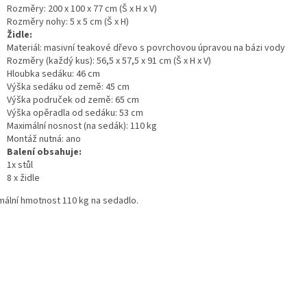
Rozměry: 200 x 100 x 77 cm (Š x H x V)
Rozměry nohy: 5 x 5 cm (Š x H)
Židle:
Materiál: masivní teakové dřevo s povrchovou úpravou na bázi vody
Rozměry (každý kus): 56,5 x 57,5 x 91 cm (Š x H x V)
Hloubka sedáku: 46 cm
Výška sedáku od země: 45 cm
Výška područek od země: 65 cm
Výška opěradla od sedáku: 53 cm
Maximální nosnost (na sedák): 110 kg
Montáž nutná: ano
Balení obsahuje:
1x stůl
8 x židle
mální hmotnost 110 kg na sedadlo.