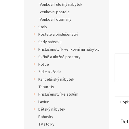
n
Venkovní úložný nábytek
e
Venkovní postele
l
Venkovní otomany
Stoly
Postele a příslušenství
Sady nábytku
Příslušenství k venkovnímu nábytku
Skříně a úložné prostory
Police
Židle a křesla
Kancelářský nábytek
Taburety
Příslušenství ke stolům
Lavice
Popi
Dětský nábytek
Pohovky
Det
TV stolky