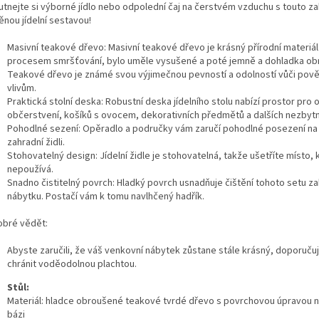
utnejte si výborné jídlo nebo odpolední čaj na čerstvém vzduchu s touto za
ěnou jídelní sestavou!
Masivní teakové dřevo: Masivní teakové dřevo je krásný přírodní materiál.
procesem smršťování, bylo uměle vysušené a poté jemně a dohladka ob
Teakové dřevo je známé svou výjimečnou pevností a odolností vůči pov
vlivům.
Praktická stolní deska: Robustní deska jídelního stolu nabízí prostor pro 
občerstvení, košíků s ovocem, dekorativních předmětů a dalších nezbytn
Pohodlné sezení: Opěradlo a područky vám zaručí pohodlné posezení na
zahradní židli.
Stohovatelný design: Jídelní židle je stohovatelná, takže ušetříte místo,
nepoužívá.
Snadno čistitelný povrch: Hladký povrch usnadňuje čištění tohoto setu z
nábytku. Postačí vám k tomu navlhčený hadřík.
obré vědět:
Abyste zaručili, že váš venkovní nábytek zůstane stále krásný, doporuču
chránit voděodolnou plachtou.
Stůl:
Materiál: hladce obroušené teakové tvrdé dřevo s povrchovou úpravou n
bázi