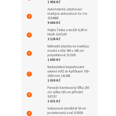
1 956 Kč
Automatická zatahovací
markýza antracitová 4 x 3 m
3154488
9 666 Kč
Vlajka Česka a stožár 6,08 m
hliník 3147109
2 128 Kč
Náhradní plachta na markýzu
modrá a bílá 380 x 345 cm
polyesterová 311918
1 605 Kč
Nastavitelná bezpečnostní
okenní mříž se 4 příčkami 700–
1050 mm 141386
1 030 Kč
Paraván bambusový šířka 250
cm výška 165 cm přírodní
247197
1 621 Kč
Gabionové ohniště Ø 50 cm
pozinkovaná ocel 153558