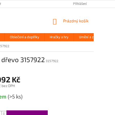
H ÚDAJŮ
Přihlášení
NÁKUPNÍ
Prázdný košík
KOŠÍK
Oblečení a doplňky
Hračky a hry
Umění a zábava
157922
é dřevo 3157922
3157922
092 Kč
č bez DPH
dem
(>5 ks)