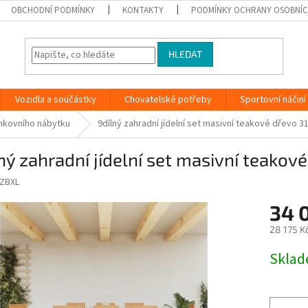
OBCHODNÍ PODMÍNKY
KONTAKTY
PODMÍNKY OCHRANY OSOBNÍC
HLEDAT
Vozidla a součástky
Chovatelské potřeby
Sportovní náčiní
nkovního nábytku
9dílný zahradní jídelní set masivní teakové dřevo 3
ný zahradní jídelní set masivní teakov
ZBXL
34 
28 175 K
Měrná
Skla
cena: