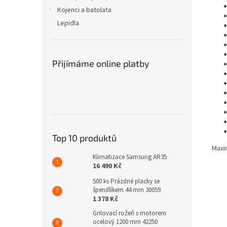
Kojenci a batolata
Lepidla
Přijímáme online platby
Top 10 produktů
Maxi
Klimatizace Samsung AR35
16 490 Kč
500 ks Prázdné placky se
špendlíkem 44 mm 30059
1 378 Kč
Grilovací rožeň s motorem
ocelový 1200 mm 42250