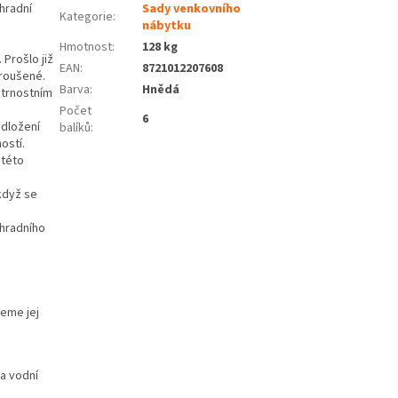
hradní
Sady venkovního
Kategorie
:
nábytku
Hmotnost
:
128 kg
 Prošlo již
EAN
:
8721012207608
roušené.
Barva
:
Hnědá
ětrnostním
Počet
6
odložení
balíků
:
ostí.
 této
 když se
ahradního
jeme jej
a vodní