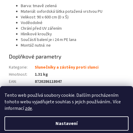
Barva: tmavě zelená
Materiál: oxfordská látka potažená vrstvou PU
Velikost: 90 x 600 cm (D x Š)
Voděodolné
Chrání před UV zářením
Hliníkové kroužky
Součástí balení je i 24 m PE lana
Montáž nutná: ne
Doplňkové parametry
Kategorie
:
Slunečníky a zástěny proti slunci
Hmotnost
:
1.31 kg
EAN
:
8720286118047
Barva
:
Zelená
Tento web používá soubory cookie. Dalším procházením
Počet balíků
:
1
tohoto webu vyjadřujete souhlas s jejich používáním.. Více
informací
zde
.
Z
á
Nastavení
Vytvořil Shoptet
p
a