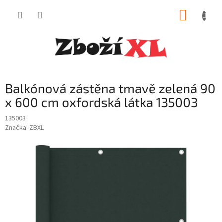
Přejít
NÁKUP
na
obsah
KOŠÍK
Balkónová zástěna tmavě zelená 90
x 600 cm oxfordská látka 135003
135003
Značka:
ZBXL