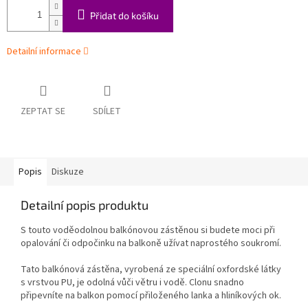
Přidat do košíku
Detailní informace
ZEPTAT SE
SDÍLET
Popis
Diskuze
Detailní popis produktu
S touto voděodolnou balkónovou zástěnou si budete moci při
opalování či odpočinku na balkoně užívat naprostého soukromí.
Tato balkónová zástěna, vyrobená ze speciální oxfordské látky
s vrstvou PU, je odolná vůči větru i vodě. Clonu snadno
připevníte na balkon pomocí přiloženého lanka a hliníkových ok.