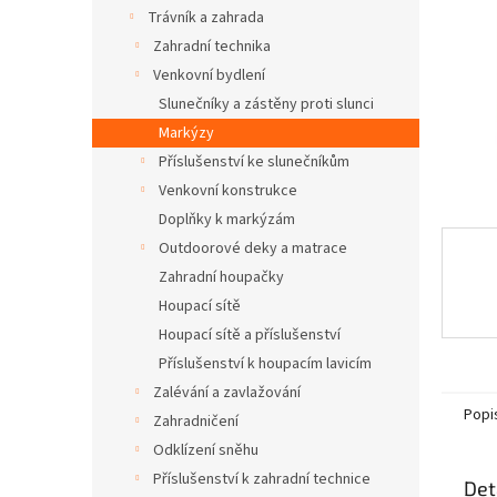
n
Trávník a zahrada
e
Zahradní technika
l
Venkovní bydlení
Slunečníky a zástěny proti slunci
Markýzy
Příslušenství ke slunečníkům
Venkovní konstrukce
Doplňky k markýzám
Outdoorové deky a matrace
Zahradní houpačky
Houpací sítě
Houpací sítě a příslušenství
Příslušenství k houpacím lavicím
Zalévání a zavlažování
Popi
Zahradničení
Odklízení sněhu
Příslušenství k zahradní technice
Det