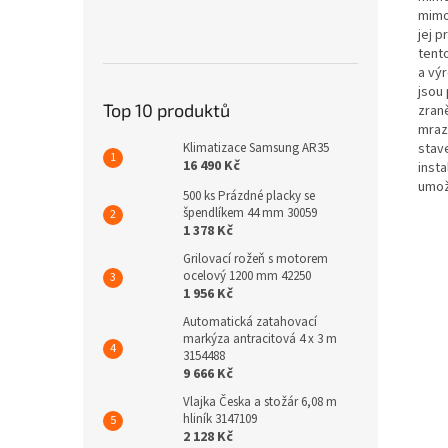
mimo
jej 
tent
a vý
jsou
Top 10 produktů
zran
mraz
stav
Klimatizace Samsung AR35
16 490 Kč
inst
umož
500 ks Prázdné placky se
špendlíkem 44 mm 30059
1 378 Kč
Grilovací rožeň s motorem
ocelový 1200 mm 42250
1 956 Kč
Automatická zatahovací
markýza antracitová 4 x 3 m
3154488
9 666 Kč
Vlajka Česka a stožár 6,08 m
hliník 3147109
2 128 Kč