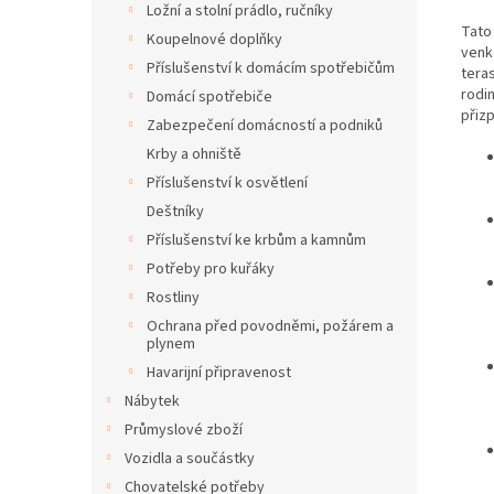
Ložní a stolní prádlo, ručníky
Tato
Koupelnové doplňky
venko
Příslušenství k domácím spotřebičům
teras
rodi
Domácí spotřebiče
přiz
Zabezpečení domácností a podniků
Krby a ohniště
Příslušenství k osvětlení
Deštníky
Příslušenství ke krbům a kamnům
Potřeby pro kuřáky
Rostliny
Ochrana před povodněmi, požárem a
plynem
Havarijní připravenost
Nábytek
Průmyslové zboží
Vozidla a součástky
Chovatelské potřeby