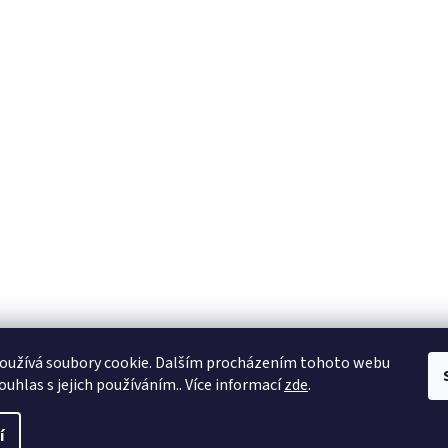
oužívá soubory cookie. Dalším procházením tohoto webu
ouhlas s jejich používáním.. Více informací
zde
.
í