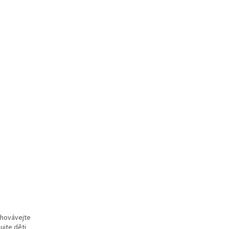
chovávejte
ujte děti