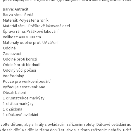
Barva: Antracit
Barva rámu: Šedá
Materiál: Polyester a hliník
Materiál rámu: Práškově lakovaná ocel
Úprava rámu: Práškové lakování
Velikost: 400 × 300 cm
Materiály odolné proti UV záření
Odolné
Zasouvací
Odolné proti korozi
Odolné proti blednutí
Odolný vůči počasí
Voděodolný
Pouze pro venkovní použití
Vyžaduje sestavení: Ano
Obsah balení:
1 x Konstrukce markýzy
1 x Látka markýzy
1 x Záclona
1 x Dálkové ovládání
volte dětem, aby si hrály s ovládacím zařízením rolety. Dálkové ovládání u
dosah dětí. Na děti je třeba dohlížet, aby si s tímto zařízením nehrály. Udrž