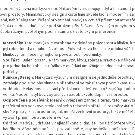
 moderní výsuvná markýza v obdélníkovém tvaru spojuje styl a funkčnost p
vní prostory. Minimalistický design a čisté linie skvěle ladí s moderními z
ami, nabízí elegantní řešení pro stínění. Markýza vytváří příjemnou atmosf
nné akce nebo klidné chvíle pod širokým přístřeškem. S rychlým pohybem s
působí různým světelným podmínkám a uživatelským preferencím.
Materiály:
Tato markýza je vyrobena z odolného polyesteru a hliníku, kte
její robustnost a dlouhou životnost. Polyesterová tkanina je odolná vůči b
hliníkový rám nese i ty nejhorší povětrnostní podmínky.
Součásti:
Balení obsahuje rám markýzy, látku, roletu a praktické dálkové
pro jednoduchou obsluhu. Dálkové ovládání umožňuje snadno nastavovat 
potřeby.
Funkce /Design:
Markýza s výsuvným designem se jednoduše prodlužuj
zatahuje podle polohy slunce a přizpůsobí se tak různým podmínkám. UV
voděodolné vlastnosti ji chrání před slunce a deštěm, což zajišťuje pohod
venku. Moderní styl bez zbytečných ozdob skvěle doplní váš prostor.
Odporučené používání:
Ideální k vylepšení zahrad a teras, tato markýza
perfektní pro venkovní stolování nebo relaxaci s přáteli. S rozměry 400 x
skvěle pokryje jak prostorné, tak menší venkovní prostory, takže můžet
vytvořit příjemnou atmosféru venku.
Údržba:
Markýzu udržujte v nejlepší kondici tím, že ji po užití otřete vlh
hadříkem. V špatném počasí ji pak zatahněte, aby nedošlo k poškození. P
péče zajistí, že markýza bude vypadat jako nová a bude fungovat skvěle.