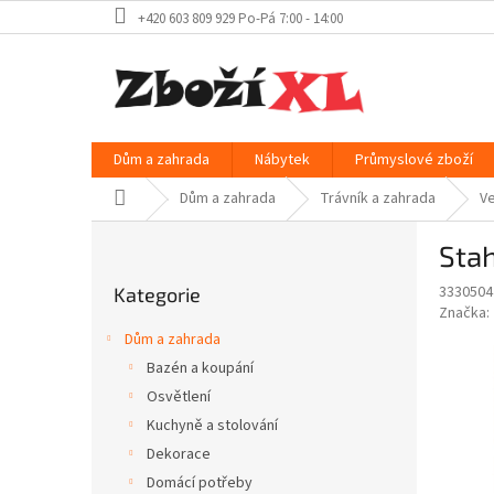
Přejít
+420 603 809 929 Po-Pá 7:00 - 14:00
na
obsah
Dům a zahrada
Nábytek
Průmyslové zboží
Domů
Dům a zahrada
Trávník a zahrada
Ve
P
Stah
o
Přeskočit
s
3330504
Kategorie
kategorie
t
Značka:
r
Dům a zahrada
a
Bazén a koupání
n
Osvětlení
n
í
Kuchyně a stolování
p
Dekorace
a
Domácí potřeby