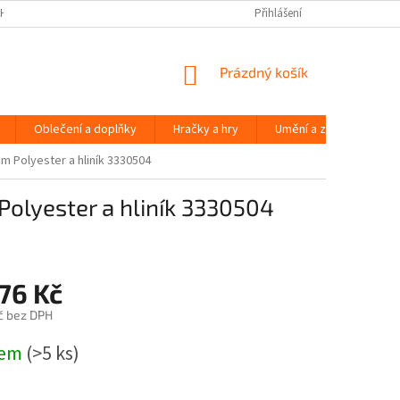
H ÚDAJŮ
Přihlášení
NÁKUPNÍ
Prázdný košík
KOŠÍK
Oblečení a doplňky
Hračky a hry
Umění a zábava
m Polyester a hliník 3330504
Polyester a hliník 3330504
76 Kč
č bez DPH
dem
(>5 ks)