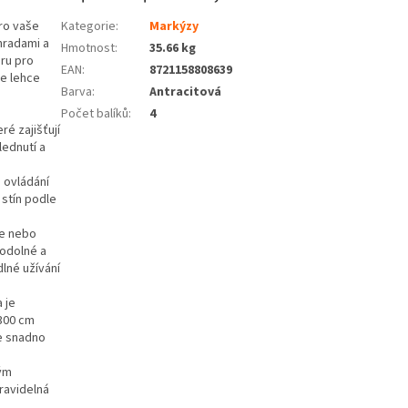
ro vaše
Kategorie
:
Markýzy
ahradami a
Hmotnost
:
35.66 kg
éru pro
EAN
:
8721158808639
e lehce
Barva
:
Antracitová
Počet balíků
:
4
ré zajišťují
lednutí a
 ovládání
stín podle
e nebo
-odolné a
lné užívání
 je
 300 cm
e snadno
kým
ravidelná