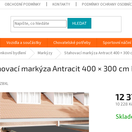
OBCHODNÍ PODMÍNKY
KONTAKTY
PODMÍNKY OCHRANY OSOBNÍC
HLEDAT
Vozidla a součástky
Chovatelské potřeby
Sportovní náčiní
nkovní bydlení
Markýzy
Stahovací markýza Antracit 400 × 300 c
ovací markýza Antracit 400 × 300 cm 
ZBXL
12 3
10 228 K
Měrná
Skla
cena: