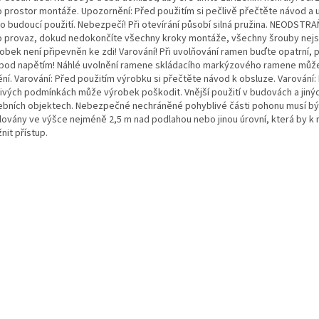
 prostor montáže. Upozornění: Před použitím si pečlivě přečtěte návod a 
pro budoucí použití. Nebezpečí! Při otevírání působí silná pružina. NEODSTR
o provaz, dokud nedokončíte všechny kroky montáže, všechny šrouby nej
robek není připevněn ke zdi! Varování! Při uvolňování ramen buďte opatrní, 
 pod napětím! Náhlé uvolnění ramene skládacího markýzového ramene můž
ění. Varování: Před použitím výrobku si přečtěte návod k obsluze. Varování:
ivých podmínkách může výrobek poškodit. Vnější použití v budovách a jiný
ebních objektech. Nebezpečné nechráněné pohyblivé části pohonu musí bý
alovány ve výšce nejméně 2,5 m nad podlahou nebo jinou úrovní, která by k
nit přístup.