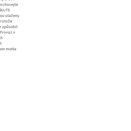
uschovejte
AŇUJTE
sou utaženy
protože
e způsobit
 Provoz v
ch
t
 nim mohla