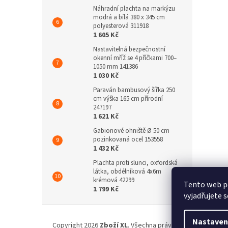
Náhradní plachta na markýzu
modrá a bílá 380 x 345 cm
polyesterová 311918
1 605 Kč
Nastavitelná bezpečnostní
okenní mříž se 4 příčkami 700–
1050 mm 141386
1 030 Kč
Paraván bambusový šířka 250
cm výška 165 cm přírodní
247197
1 621 Kč
Gabionové ohniště Ø 50 cm
pozinkovaná ocel 153558
1 432 Kč
Plachta proti slunci, oxfordská
látka, obdélníková 4x6m
krémová 42299
Tento web p
1 799 Kč
vyjadřujete s
Z
á
Nastaven
Copyright 2026
Zboží XL
. Všechna práva vyhrazena.