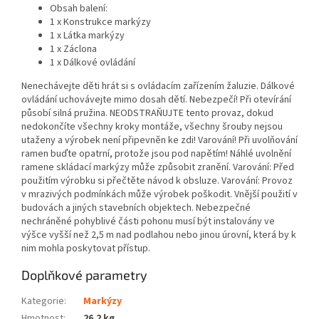
Obsah balení:
1 x Konstrukce markýzy
1 x Látka markýzy
1 x Záclona
1 x Dálkové ovládání
Nenechávejte děti hrát si s ovládacím zařízením žaluzie. Dálkové
ovládání uchovávejte mimo dosah dětí. Nebezpečí! Při otevírání
působí silná pružina. NEODSTRAŇUJTE tento provaz, dokud
nedokončíte všechny kroky montáže, všechny šrouby nejsou
utaženy a výrobek není připevněn ke zdi! Varování! Při uvolňování
ramen buďte opatrní, protože jsou pod napětím! Náhlé uvolnění
ramene skládací markýzy může způsobit zranění. Varování: Před
použitím výrobku si přečtěte návod k obsluze. Varování: Provoz
v mrazivých podmínkách může výrobek poškodit. Vnější použití v
budovách a jiných stavebních objektech. Nebezpečné
nechráněné pohyblivé části pohonu musí být instalovány ve
výšce vyšší než 2,5 m nad podlahou nebo jinou úrovní, která by k
nim mohla poskytovat přístup.
Doplňkové parametry
Kategorie
:
Markýzy
Hmotnost
:
26.2 kg