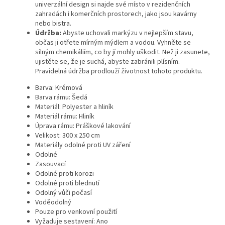
univerzální design si najde své místo v rezidenčních
zahradách i komerčních prostorech, jako jsou kavárny
nebo bistra.
Údržba:
Abyste uchovali markýzu v nejlepším stavu,
občas ji otřete mírným mýdlem a vodou. Vyhněte se
silným chemikáliím, co by jí mohly uškodit. Než ji zasunete,
ujistěte se, že je suchá, abyste zabránili plísním.
Pravidelná údržba prodlouží životnost tohoto produktu.
Barva: Krémová
Barva rámu: Šedá
Materiál: Polyester a hliník
Materiál rámu: Hliník
Úprava rámu: Práškové lakování
Velikost: 300 x 250 cm
Materiály odolné proti UV záření
Odolné
Zasouvací
Odolné proti korozi
Odolné proti blednutí
Odolný vůči počasí
Voděodolný
Pouze pro venkovní použití
Vyžaduje sestavení: Ano