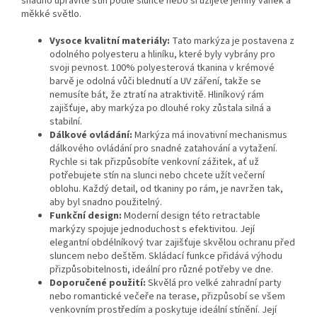
snadno upravíte stín podle slunce nebo si užijete jemný vánek a
měkké světlo.
Vysoce kvalitní materiály:
Tato markýza je postavena z
odolného polyesteru a hliníku, které byly vybrány pro
svoji pevnost. 100% polyesterová tkanina v krémové
barvě je odolná vůči blednutí a UV záření, takže se
nemusíte bát, že ztratí na atraktivitě. Hliníkový rám
zajišťuje, aby markýza po dlouhé roky zůstala silná a
stabilní.
Dálkové ovládání:
Markýza má inovativní mechanismus
dálkového ovládání pro snadné zatahování a vytažení.
Rychle si tak přizpůsobíte venkovní zážitek, ať už
potřebujete stín na slunci nebo chcete užít večerní
oblohu. Každý detail, od tkaniny po rám, je navržen tak,
aby byl snadno použitelný.
Funkční design:
Moderní design této retractable
markýzy spojuje jednoduchost s efektivitou. Její
elegantní obdélníkový tvar zajišťuje skvělou ochranu před
sluncem nebo deštěm. Skládací funkce přidává výhodu
přizpůsobitelnosti, ideální pro různé potřeby ve dne.
Doporučené použití:
Skvělá pro velké zahradní party
nebo romantické večeře na terase, přizpůsobí se všem
venkovním prostředím a poskytuje ideální stínění. Její