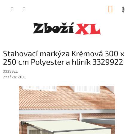
Přejít
NÁKUP
na
obsah
KOŠÍK
Stahovací markýza Krémová 300 x
250 cm Polyester a hliník 3329922
3329922
Značka:
ZBXL