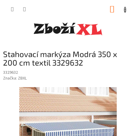
Přejít
NÁKUP
na
obsah
KOŠÍK
Stahovací markýza Modrá 350 x
200 cm textil 3329632
3329632
Značka:
ZBXL