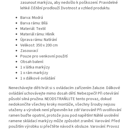
zasunout markýzu, aby nedošlo k poškození. Pravidelné
lehké čištění prodlouží životnost a vzhled produktu.
Barva: Modrá
Barva rámu: Bílá
Materiál: Textil
Materiál rámu: Hliník
Úprava rámu: Natírání
Velikost: 350 x 200 cm
Zasouvací
Pouze pro venkovní použití
Obsah balení:
1 x látka markýzy
1 x rám markýzy
1 x dálkové ovládání
Nenechávejte děti hrát si s ovládacím zařízením žaluzie. Dálkové
ovládání uchovávejte mimo dosah dětí. Nebezpečí! Při otevírání
působí silná pružina. NEODSTRAŇUJTE tento provaz, dokud
nedokončíte všechny kroky montáže, všechny šrouby nejsou
utaženy a výrobek není připevněn ke zdi! Varování! Při uvolňování
ramen buďte opatrní, protože jsou pod napětím! Náhlé uvolnění
ramene skládací markýzy může způsobit zranění. Varování: Před
použitím výrobku si přečtěte návod k obsluze. Varování: Provoz