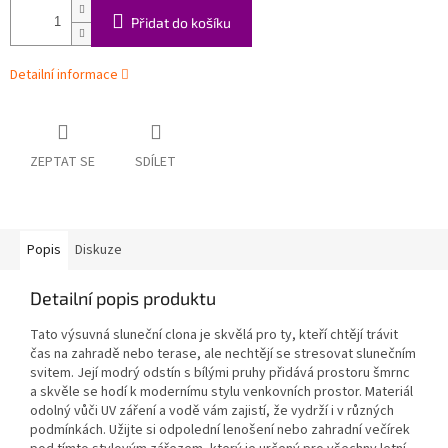
Přidat do košíku
Detailní informace
ZEPTAT SE
SDÍLET
Popis
Diskuze
Detailní popis produktu
Tato výsuvná sluneční clona je skvělá pro ty, kteří chtějí trávit
čas na zahradě nebo terase, ale nechtějí se stresovat slunečním
svitem. Její modrý odstín s bílými pruhy přidává prostoru šmrnc
a skvěle se hodí k modernímu stylu venkovních prostor. Materiál
odolný vůči UV záření a vodě vám zajistí, že vydrží i v různých
podmínkách. Užijte si odpolední lenošení nebo zahradní večírek