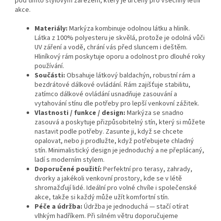
pod tímto stylovým zářezem, který je určený pro všechny letní
akce.
Materiály:
Markýza kombinuje odolnou látku a hliník.
Látka z 100% polyesteru je skvělá, protože je odolná vůči
UV záření a vodě, chrání vás před sluncem i deštěm.
Hliníkový rám poskytuje oporu a odolnost pro dlouhé roky
používání.
Součásti:
Obsahuje látkový baldachýn, robustní rám a
bezdrátové dálkové ovládání. Rám zajišťuje stabilitu,
zatímco dálkové ovládání usnadňuje zasouvání a
vytahování stínu dle potřeby pro lepší venkovní zážitek.
Vlastnosti / funkce / design:
Markýza se snadno
zasouvá a poskytuje přizpůsobitelný stín, který si můžete
nastavit podle potřeby. Zasunte ji, když se chcete
opalovat, nebo ji prodlužte, když potřebujete chladný
stín. Minimalistický design je jednoduchý a ne přeplácaný,
ladí s moderním stylem.
Doporučené použití:
Perfektní pro terasy, zahrady,
dvorky a jakékoli venkovní prostory, kde se v létě
shromažďují lidé. Ideální pro volné chvíle i společenské
akce, takže si každý může užít komfortní stín.
Péče a údržba:
Údržba je jednoduchá — stačí otírat
vlhkým hadříkem. Při silném větru doporučujeme