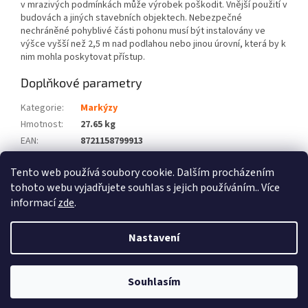
v mrazivých podmínkách může výrobek poškodit. Vnější použití v
budovách a jiných stavebních objektech. Nebezpečné
nechráněné pohyblivé části pohonu musí být instalovány ve
výšce vyšší než 2,5 m nad podlahou nebo jinou úrovní, která by k
nim mohla poskytovat přístup.
Doplňkové parametry
Kategorie
:
Markýzy
Hmotnost
:
27.65 kg
EAN
:
8721158799913
Barva
:
Modrá
Tento web používá soubory cookie. Dalším procházením
Počet balíků
:
3
tohoto webu vyjadřujete souhlas s jejich používáním.. Více
informací
zde
.
Z
á
Nastavení
Vytvořil Shoptet
p
a
t
Souhlasím
Copyright 2026
Zboží XL
. Všechna práva vyhrazena.
í