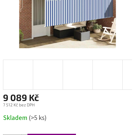
9 089 Kč
7 512 Kč bez DPH
Měrná
Skladem
(>5 ks)
cena: