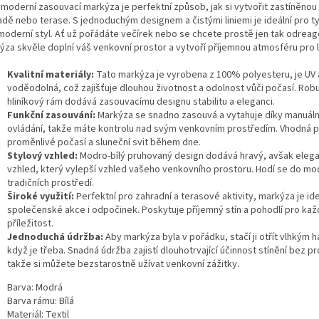
 moderní zasouvací markýza je perfektní způsob, jak si vytvořit zastíněnou
dě nebo terase. S jednoduchým designem a čistými liniemi je ideální pro ty
 moderní styl. Ať už pořádáte večírek nebo se chcete prostě jen tak odreag
ýza skvěle doplní váš venkovní prostor a vytvoří příjemnou atmosféru pro l
Kvalitní materiály:
Tato markýza je vyrobena z 100% polyesteru, je UV 
voděodolná, což zajišťuje dlouhou životnost a odolnost vůči počasí. Robu
hliníkový rám dodává zasouvacímu designu stabilitu a eleganci.
Funkční zasouvání:
Markýza se snadno zasouvá a vytahuje díky manuál
ovládání, takže máte kontrolu nad svým venkovním prostředím. Vhodná 
proměnlivé počasí a sluneční svit během dne.
Stylový vzhled:
Modro-bílý pruhovaný design dodává hravý, avšak elega
vzhled, který vylepší vzhled vašeho venkovního prostoru. Hodí se do mod
tradičních prostředí.
Široké využití:
Perfektní pro zahradní a terasové aktivity, markýza je ide
společenské akce i odpočinek. Poskytuje příjemný stín a pohodlí pro ka
příležitost.
Jednoduchá údržba:
Aby markýza byla v pořádku, stačí ji otřít vlhkým 
když je třeba. Snadná údržba zajistí dlouhotrvající účinnost stínění bez p
takže si můžete bezstarostně užívat venkovní zážitky.
Barva: Modrá
Barva rámu: Bílá
Materiál: Textil