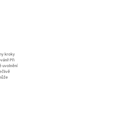
ny kroky
ání! Při
é uvolnění
ečlivě
 může