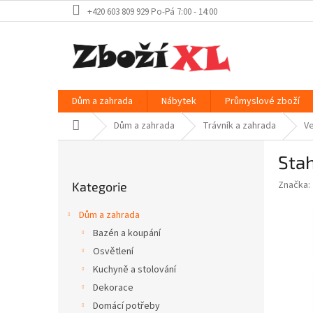
Přejít
+420 603 809 929 Po-Pá 7:00 - 14:00
na
obsah
Dům a zahrada
Nábytek
Průmyslové zboží
Domů
Dům a zahrada
Trávník a zahrada
Ve
P
Sta
o
Přeskočit
s
Značka:
Kategorie
kategorie
t
r
Dům a zahrada
a
Bazén a koupání
n
Osvětlení
n
í
Kuchyně a stolování
p
Dekorace
a
Domácí potřeby