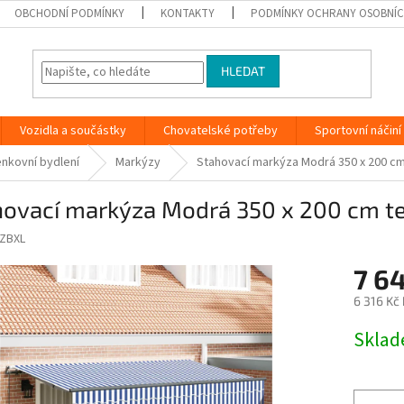
OBCHODNÍ PODMÍNKY
KONTAKTY
PODMÍNKY OCHRANY OSOBNÍC
HLEDAT
Vozidla a součástky
Chovatelské potřeby
Sportovní náčiní
nkovní bydlení
Markýzy
Stahovací markýza Modrá 350 x 200 cm 
hovací markýza Modrá 350 x 200 cm te
ZBXL
7 6
6 316 Kč
Měrná
Skla
cena: