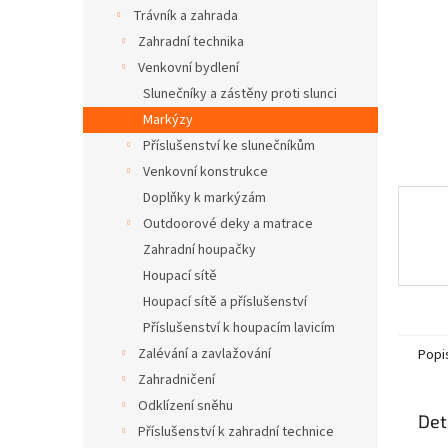
n
Trávník a zahrada
e
Zahradní technika
l
Venkovní bydlení
Slunečníky a zástěny proti slunci
Markýzy
Příslušenství ke slunečníkům
Venkovní konstrukce
Doplňky k markýzám
Outdoorové deky a matrace
Zahradní houpačky
Houpací sítě
Houpací sítě a příslušenství
Příslušenství k houpacím lavicím
Zalévání a zavlažování
Popi
Zahradničení
Odklízení sněhu
Det
Příslušenství k zahradní technice