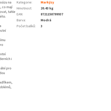
 oázu na
Kategorie
:
Markýzy
, co mají
Hmotnost
:
20.43 kg
ovat, tahle
EAN
:
8721158799937
éto.
Barva
:
Modrá
a
Počet balíků
:
3
stní
nímu
pro
ntní
erních i
ální pro
ždou
hadříkem,
roblémů,