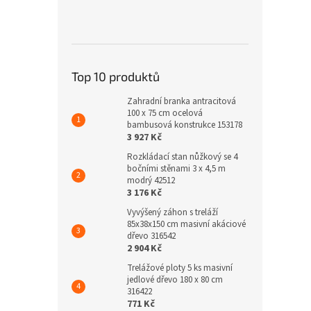
Top 10 produktů
Zahradní branka antracitová
100 x 75 cm ocelová
bambusová konstrukce 153178
3 927 Kč
Rozkládací stan nůžkový se 4
bočními stěnami 3 x 4,5 m
modrý 42512
3 176 Kč
Vyvýšený záhon s treláží
85x38x150 cm masivní akáciové
dřevo 316542
2 904 Kč
Trelážové ploty 5 ks masivní
jedlové dřevo 180 x 80 cm
316422
771 Kč