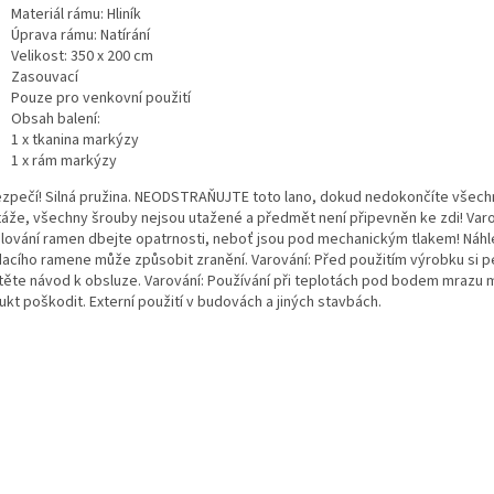
Materiál rámu: Hliník
Úprava rámu: Natírání
Velikost: 350 x 200 cm
Zasouvací
Pouze pro venkovní použití
Obsah balení:
1 x tkanina markýzy
1 x rám markýzy
zpečí! Silná pružina. NEODSTRAŇUJTE toto lano, dokud nedokončíte všech
áže, všechny šrouby nejsou utažené a předmět není připevněn ke zdi! Varov
lování ramen dbejte opatrnosti, neboť jsou pod mechanickým tlakem! Náhl
dacího ramene může způsobit zranění. Varování: Před použitím výrobku si p
těte návod k obsluze. Varování: Používání při teplotách pod bodem mrazu
kt poškodit. Externí použití v budovách a jiných stavbách.