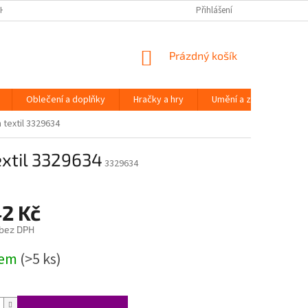
H ÚDAJŮ
Přihlášení
NÁKUPNÍ
Prázdný košík
KOŠÍK
Oblečení a doplňky
Hračky a hry
Umění a zábava
textil 3329634
xtil 3329634
3329634
42 Kč
 bez DPH
dem
(>5 ks)