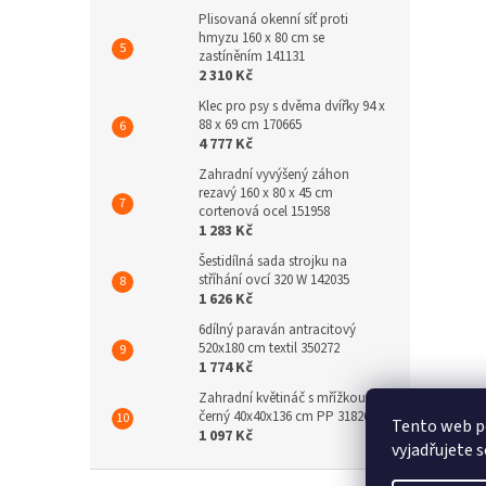
Plisovaná okenní síť proti
hmyzu 160 x 80 cm se
zastíněním 141131
2 310 Kč
Klec pro psy s dvěma dvířky 94 x
88 x 69 cm 170665
4 777 Kč
Zahradní vyvýšený záhon
rezavý 160 x 80 x 45 cm
cortenová ocel 151958
1 283 Kč
Šestidílná sada strojku na
stříhání ovcí 320 W 142035
1 626 Kč
6dílný paraván antracitový
520x180 cm textil 350272
1 774 Kč
Zahradní květináč s mřížkou
černý 40x40x136 cm PP 318269
Tento web p
1 097 Kč
vyjadřujete s
Z