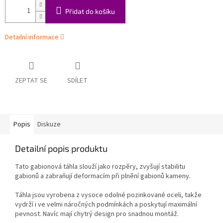
Přidat do košíku
Detailní informace
ZEPTAT SE
SDÍLET
Popis
Diskuze
Detailní popis produktu
Tato gabionová táhla slouží jako rozpěry, zvyšují stabilitu
gabionů a zabraňují deformacím při plnění gabionů kameny.
Táhla jsou vyrobena z vysoce odolné pozinkované oceli, takže
vydrží i ve velmi náročných podmínkách a poskytují maximální
pevnost. Navíc mají chytrý design pro snadnou montáž.