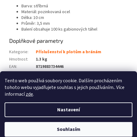
Barva: stříbrná
Materiál: pozinkovaná ocel
Délka: 10 cm
Průměr: 3,5 mm
Balení obsahuje 100 ks gabionových táhel
Doplňkové parametry
Kategorie
:
Příslušenství k plotům a bránám
Hmotnost
:
1.3 kg
EAN
:
8719883734446
Barva
:
Stříbrná
Tento web používá soubory cookie. Dalším procházením
Počet balíků
:
1
tohoto webu vyjadřujete souhlas s jejich používáním.. Více
informací
zde
.
Z
á
Nastavení
Vytvořil Shoptet
p
a
t
Souhlasím
Copyright 2026
Zboží XL
. Všechna práva vyhrazena.
í