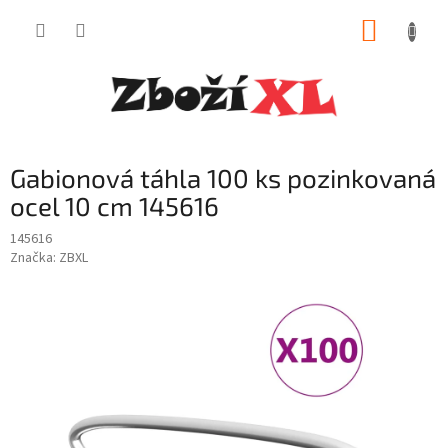
Přejít
NÁKUP
na
obsah
KOŠÍK
Gabionová táhla 100 ks pozinkovaná
ocel 10 cm 145616
145616
Značka:
ZBXL