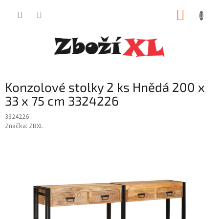
Přejít
NÁKUP
na
obsah
KOŠÍK
Konzolové stolky 2 ks Hnědá 200 x
33 x 75 cm 3324226
3324226
Značka:
ZBXL