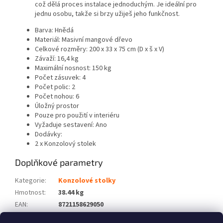
což dělá proces instalace jednoduchým. Je ideální pro
jednu osobu, takže si brzy užiješ jeho funkčnost.
Barva: Hnědá
Materiál: Masivní mangové dřevo
Celkové rozměry: 200 x 33 x 75 cm (D x š x V)
Závaží: 16,4 kg
Maximální nosnost: 150 kg
Počet zásuvek: 4
Počet polic: 2
Počet nohou: 6
Úložný prostor
Pouze pro použití v interiéru
Vyžaduje sestavení: Ano
Dodávky:
2 x Konzolový stolek
Doplňkové parametry
Kategorie
:
Konzolové stolky
Hmotnost
:
38.44 kg
EAN
:
8721158629050
Barva
:
Hnědá