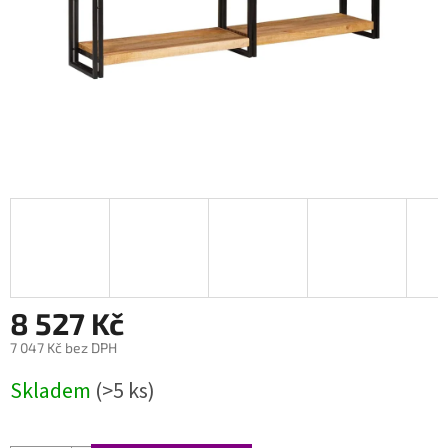
8 527 Kč
7 047 Kč bez DPH
Měrná
Skladem
(>5 ks)
cena: