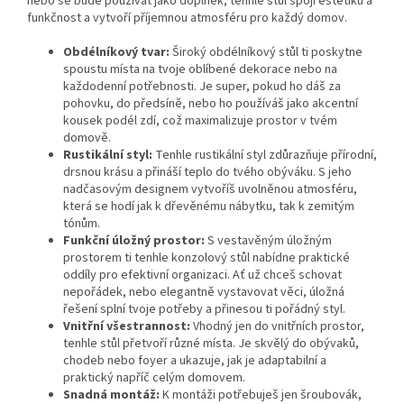
nebo se bude používát jako doplněk, tenhle stůl spojí estetiku a
funkčnost a vytvoří příjemnou atmosféru pro každý domov.
Obdélníkový tvar:
Široký obdélníkový stůl ti poskytne
spoustu místa na tvoje oblíbené dekorace nebo na
každodenní potřebnosti. Je super, pokud ho dáš za
pohovku, do předsíně, nebo ho používáš jako akcentní
kousek podél zdí, což maximalizuje prostor v tvém
domově.
Rustikální styl:
Tenhle rustikální styl zdůrazňuje přírodní,
drsnou krásu a přináší teplo do tvého obýváku. S jeho
nadčasovým designem vytvoříš uvolněnou atmosféru,
která se hodí jak k dřevěnému nábytku, tak k zemitým
tónům.
Funkční úložný prostor:
S vestavěným úložným
prostorem ti tenhle konzolový stůl nabídne praktické
oddíly pro efektivní organizaci. Ať už chceš schovat
nepořádek, nebo elegantně vystavovat věci, úložná
řešení splní tvoje potřeby a přinesou ti pořádný styl.
Vnitřní všestrannost:
Vhodný jen do vnitřních prostor,
tenhle stůl přetvoří různé místa. Je skvělý do obývaků,
chodeb nebo foyer a ukazuje, jak je adaptabilní a
praktický napříč celým domovem.
Snadná montáž:
K montáži potřebuješ jen šroubovák,