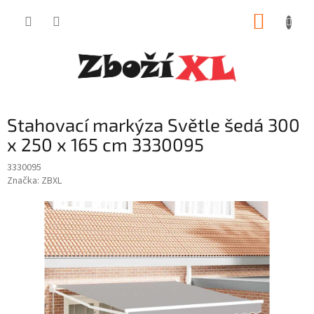
Přejít
NÁKUP
na
obsah
KOŠÍK
Stahovací markýza Světle šedá 300
x 250 x 165 cm 3330095
3330095
Značka:
ZBXL