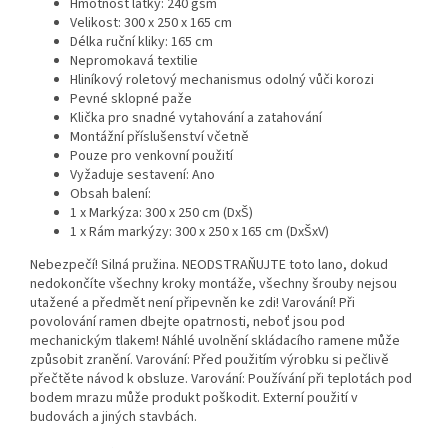
Hmotnost látky: 240 gsm
Velikost: 300 x 250 x 165 cm
Délka ruční kliky: 165 cm
Nepromokavá textilie
Hliníkový roletový mechanismus odolný vůči korozi
Pevné sklopné paže
Klička pro snadné vytahování a zatahování
Montážní příslušenství včetně
Pouze pro venkovní použití
Vyžaduje sestavení: Ano
Obsah balení:
1 x Markýza: 300 x 250 cm (DxŠ)
1 x Rám markýzy: 300 x 250 x 165 cm (DxŠxV)
Nebezpečí! Silná pružina. NEODSTRAŇUJTE toto lano, dokud
nedokončíte všechny kroky montáže, všechny šrouby nejsou
utažené a předmět není připevněn ke zdi! Varování! Při
povolování ramen dbejte opatrnosti, neboť jsou pod
mechanickým tlakem! Náhlé uvolnění skládacího ramene může
způsobit zranění. Varování: Před použitím výrobku si pečlivě
přečtěte návod k obsluze. Varování: Používání při teplotách pod
bodem mrazu může produkt poškodit. Externí použití v
budovách a jiných stavbách.