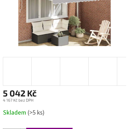
5 042 Kč
4 167 Kč bez DPH
Měrná
Skladem
(>5 ks)
cena: