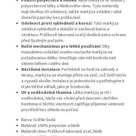
Použití polyesteru a hliníku
: Naše markýza se skládá z
polyesterové látky a hliníkového rámu. Tyto materiály
mají skvělou UV odolnost, takže markýza zvládne i silné
sluneční paprsky bez poškození.
Odolnost proti vyblednutí a korozi
: Tato markýza
odolává vyblednutí a dokáže si zachovat barvu a
strukturu. Práškově lakovaná ocel jí dodává extra ochranu
před špatným počasím.
Ruční mechanizmus pro lehké používání
: Díky
manuálnímu ovládání snadno nastavíte markýzu na
požadovanou délku. Umožňuje vám mít kontrolu nad
stínem během celého dne.
Nástěnná instalace
: Perfektně se hodí na zahrady a
terasy, markýza se montuje přímo na zeď, což šetří místo
a vypadá skvěle. Instalace je jednoduchá a potřebujete k
ní jen běžné nářadí, jako je šroubovák.
UV a voděodolná tkanina
: Látka markýzy je UV i
voděodolná, takže vás chrání před sluncem i deštěm.
Kombinace těchto vlastností zajišťuje příjemné venkovní
prostředí bez ohledu na počasí.
Barva: Světle šedá
Materiál: 100% polyester a hliník
Materiál rámu: Práškově lakovaná ocel, hliník