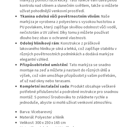
markýzy pomocí ruční kličky. Tato funkce vám dává plnou
kontrolu nad stínem a slunečním světlem, takže si můžete
užívat pohodlnější venkovní prostředí.
Tkanina odolná vůči povětrnostním vlivům
: Naše
markýza je vyrobena z polyesteru s vysokou hustotou a
PU povlakem, který zajišťuje skvělou odolnost vůči vodě,
nečistotám a UV záření. Díky tomu ji můžete používat
dlouho bez obav o ochranné vlastnosti.
Odolný hliníkový rám
: Konstrukce z práškově
lakovaného hliníku je silná a lehká, což zajišťuje stabilitu v
různých povětrnostních podmínkách a dodává markýze
elegantní vzhled.
Přizpůsobitelné umístění
: Tato markýza se snadno
montuje na zeď a můžete ji nastavit do různých úhlů a
výšek, což vám umožňuje přizpůsobit ji vašim potřebám,
ať už nad okny nebo terasami.
Kompletní instalační sada
: Produkt obsahuje veškeré
potřebné příslušenství a podrobné instrukce pro snadnou
montáž. S pomocí šroubováku to zvládnete rychle a
jednoduše, abyste si mohli užívat venkovní atmosféru.
Barva: Vícebarevný
Materiál: Polyester a hliník
Velikost: 300 x 250 x 165 cm