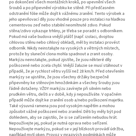
po dokončení všech montážních kroků, po upevnění všech
šroubů a po připevnění výrobku ke stěně. Při předčasném
odstranění fólie může dojít k vážnému zranění. Tento výrobek a
jeho upevňovací díly jsou vhodné pouze pro instalaci na hladkou
cementovou zeď nebo stabilní neomítnuté zdivo. Pokud
stěna/zdivo vykazuje trhliny, je třeba se poradit s odborníkem.
Pokud má vaše budova vnější plášť (např. izolaci, dvojitou
cihlovou stěnu nebo cihlový obklad), měl by instalaci provést
odborník. Nikdy neinstalujte na vysokých a větrných místech,
protože by sluneční clona mohla spadnout a zranit osoby.
Markýzu neinstalujte, pokud zjistíte, že jsou některé díly
poškozené nebo zcela chybí. Vnější žaluzie se musí stáhnout v
případě, že je rychlost větru vyšší než 28 km/h. Před otevřením
markýzy se ujistěte, že jsou všechny držáky bezpečně
připevněny ke stěnovým hmoždinkám a všechny šrouby jsou
řádně dotaženy. VŽDY markýzu zavírejte při silném nebo
prudkém větru, dešti a v době, kdy ji nepoužíváte. V opačném
případě může dojít ke zranění osob a/nebo poškození majetku.
Také výsuvná ramena jsou pod vysokým napětím a mohou
způsobit vážné poškození nebo zranění. Děti by měly být pod
dohledem, aby se zajistilo, že si se zařízením nebudou hrát.
Nepoužívejte jej, pokud je nutná oprava nebo seřízení.
Nepoužívejte markýzu, pokud se v její blízkosti provádí údržba,
například mytí oken. Provoz v mrazivých podmínkách může