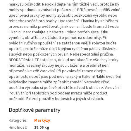
markýzu poškodit. Nepokládejte na rám těžké věci, protože by
mohly spadnout a způsobit poškození. Příliš pevné a příliš volné
upevňovací prvky by mohly způsobit poškození výrobku nebo
být nebezpečné pro osoby. Upozornění: Tkanina by se během
provozu neměla prověšovat, jinak se na ní bude hromadit voda.
Tkaninu nerozbalujte a neperte. Pokud potřebujete látku
vyměnit, obraťte se s žádostí o pomoc na odborníky. Při
ovládání ručního spouštění se zataženou vnější roletou buďte
opatrní, protože může dojít k jejímu rychlému pádu v důsledku
slabých nebo poškozených pružin. Nebezpečí! Silná pružina.
NEODSTRAŇUJTE toto lano, dokud nedokončíte všechny kroky
montáže, všechny šrouby nejsou utažené a předmět není
připevněn ke zdi! Varování! Při povolování ramen dbejte
opatrnosti, neboť jsou pod mechanickým tlakem! Náhlé uvolnění
skládacího ramene může způsobit zranění. Varování: Před
použitím výrobku si pečlivě přečtěte návod k obsluze. Varování:
Používání při teplotách pod bodem mrazu může produkt
poškodit. Externí použití v budovách a jiných stavbách.
Doplňkové parametry
Kategorie
:
Markýzy
Hmotnost
:
19.06 kg