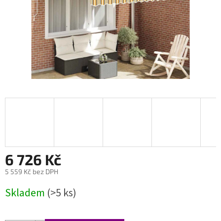
6 726 Kč
5 559 Kč bez DPH
Měrná
Skladem
(>5 ks)
cena: