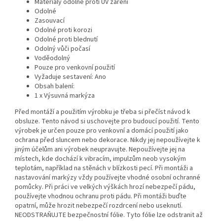
Materiály odolné proti UV záření
Odolné
Zasouvací
Odolné proti korozi
Odolné proti blednutí
Odolný vůči počasí
Voděodolný
Pouze pro venkovní použití
Vyžaduje sestavení: Ano
Obsah balení:
1 x Výsuvná markýza
Před montáží a použitím výrobku je třeba si přečíst návod k
obsluze. Tento návod si uschovejte pro budoucí použití. Tento
výrobek je určen pouze pro venkovní a domácí použití jako
ochrana před sluncem nebo dekorace. Nikdy jej nepoužívejte k
jiným účelům ani výrobek neupravujte. Nepoužívejte jej na
místech, kde dochází k vibracím, impulzům neob vysokým
teplotám, například na stěnách v blízkosti pecí. Při montáži a
nastavování markýzy vždy používejte vhodné osobní ochranné
pomůcky. Při práci ve velkých výškách hrozí nebezpečí pádu,
používejte vhodnou ochranu proti pádu. Při montáži buďte
opatrní, může hrozit nebezpečí rozdrcení nebo useknutí.
NEODSTRAŇUJTE bezpečnostní fólie. Tyto fólie lze odstranit až