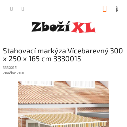
Přejít
NÁKUP
na
obsah
KOŠÍK
Stahovací markýza Vícebarevný 300
x 250 x 165 cm 3330015
3330015
Značka:
ZBXL