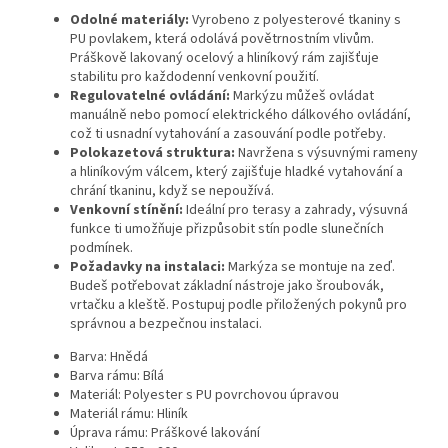
Odolné materiály:
Vyrobeno z polyesterové tkaniny s
PU povlakem, která odolává povětrnostním vlivům.
Práškově lakovaný ocelový a hliníkový rám zajišťuje
stabilitu pro každodenní venkovní použití.
Regulovatelné ovládání:
Markýzu můžeš ovládat
manuálně nebo pomocí elektrického dálkového ovládání,
což ti usnadní vytahování a zasouvání podle potřeby.
Polokazetová struktura:
Navržena s výsuvnými rameny
a hliníkovým válcem, který zajišťuje hladké vytahování a
chrání tkaninu, když se nepoužívá.
Venkovní stínění:
Ideální pro terasy a zahrady, výsuvná
funkce ti umožňuje přizpůsobit stín podle slunečních
podmínek.
Požadavky na instalaci:
Markýza se montuje na zeď.
Budeš potřebovat základní nástroje jako šroubovák,
vrtačku a kleště. Postupuj podle přiložených pokynů pro
správnou a bezpečnou instalaci.
Barva: Hnědá
Barva rámu: Bílá
Materiál: Polyester s PU povrchovou úpravou
Materiál rámu: Hliník
Úprava rámu: Práškové lakování