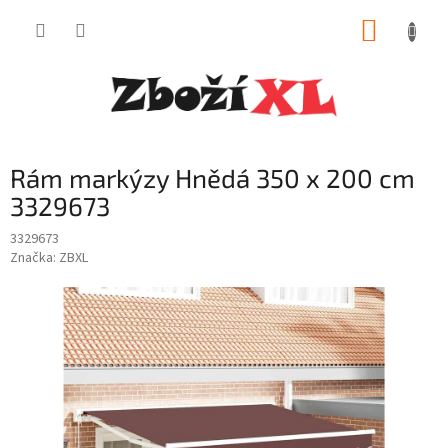
Přejít
NÁKUP
na
obsah
KOŠÍK
Rám markýzy Hnědá 350 x 200 cm
3329673
3329673
Značka:
ZBXL