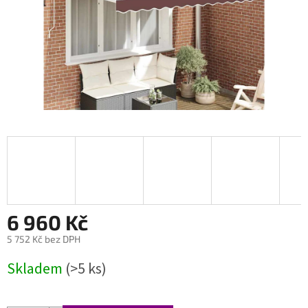
6 960 Kč
5 752 Kč bez DPH
Měrná
Skladem
(>5 ks)
cena: