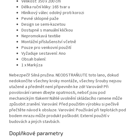
Velikost: 350 x 200 cm
Délka ruční kliky: 165 tvar u
Hliníkový válec odolný proti korozi
Pevné sklopné paže
Design se semi-kazetou
Dostupné s manuální kličkou
Nepromokavá textilie
Montážní příslušenství včetně
Pouze pro venkovní použití
Vyžaduje sestavení: Ano
Obsah balení:
1 x Markýza
Nebezpečí! Silná pružina. NEODSTRAŇUJTE toto lano, dokud
nedokončíte všechny kroky montáže, všechny šrouby nejsou
utažené a předmět není připevněn ke zdi! Varování! Při
povolování ramen dbejte opatrnosti, neboť jsou pod
mechanickým tlakem! Náhlé uvolnění skládacího ramene může
způsobit zranění. Varování: Před použitím výrobku si pečlivě
přečtěte návod k obsluze. Varování: Používání při teplotách pod
bodem mrazu může produkt poškodit. Externí použití v
budovách a jiných stavbách.
Doplňkové parametry