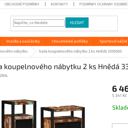
OBCHODNÍ PODMÍNKY
KONTAKTY
PODMÍNKY OCHRANY OSOBNÍC
HLEDAT
Vozidla a součástky
Chovatelské potřeby
Sportovní náčiní
lnového nábytku
Sada koupelnového nábytku 2 ks Hnědá 3305603
a koupelnového nábytku 2 ks Hnědá 
ZBXL
6 4
5 341 Kč
Měrná
Skla
cena: