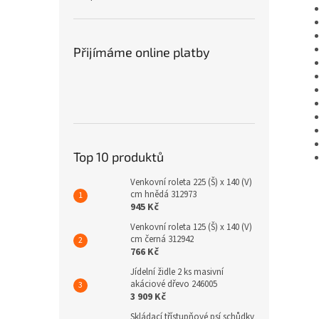
Přijímáme online platby
Top 10 produktů
Venkovní roleta 225 (Š) x 140 (V)
cm hnědá 312973
945 Kč
Venkovní roleta 125 (Š) x 140 (V)
cm černá 312942
766 Kč
Jídelní židle 2 ks masivní
akáciové dřevo 246005
3 909 Kč
Skládací třístupňové psí schůdky