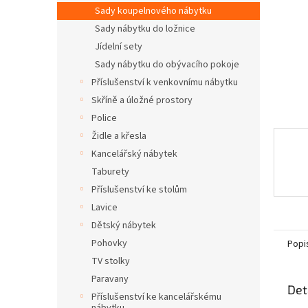
n
Sady koupelnového nábytku
e
Sady nábytku do ložnice
l
Jídelní sety
Sady nábytku do obývacího pokoje
Příslušenství k venkovnímu nábytku
Skříně a úložné prostory
Police
Židle a křesla
Kancelářský nábytek
Taburety
Příslušenství ke stolům
Lavice
Dětský nábytek
Pohovky
Popi
TV stolky
Paravany
Det
Příslušenství ke kancelářskému