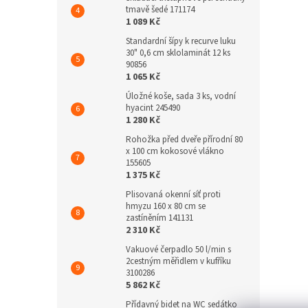
tmavě šedé 171174
1 089 Kč
Standardní šípy k recurve luku
30" 0,6 cm sklolaminát 12 ks
90856
1 065 Kč
Úložné koše, sada 3 ks, vodní
hyacint 245490
1 280 Kč
Rohožka před dveře přírodní 80
x 100 cm kokosové vlákno
155605
1 375 Kč
Plisovaná okenní síť proti
hmyzu 160 x 80 cm se
zastíněním 141131
2 310 Kč
Vakuové čerpadlo 50 l/min s
2cestným měřidlem v kufříku
3100286
5 862 Kč
Přídavný bidet na WC sedátko