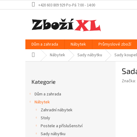
Přejít
+420 603 809 929 Po-Pá 7:00 - 14:00
na
obsah
Dům a zahrada
Nábytek
Průmyslové zboží
Domů
Nábytek
Sady nábytku
Sady koupe
P
Sad
o
Přeskočit
s
Značka:
Kategorie
kategorie
t
r
Dům a zahrada
a
Nábytek
n
Zahradní nábytek
n
í
Stoly
p
Postele a příslušenství
a
Sady nábytku