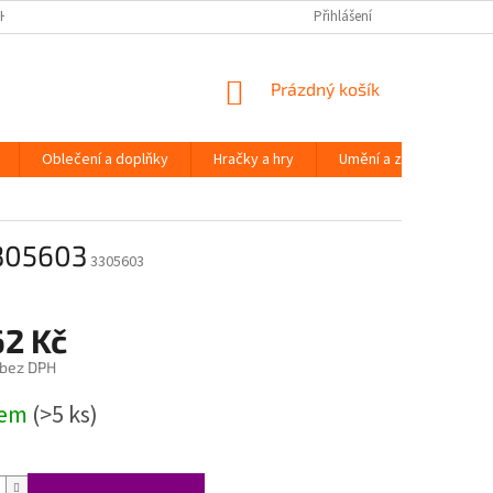
H ÚDAJŮ
Přihlášení
NÁKUPNÍ
Prázdný košík
KOŠÍK
Oblečení a doplňky
Hračky a hry
Umění a zábava
3305603
3305603
62 Kč
 bez DPH
dem
(>5 ks)