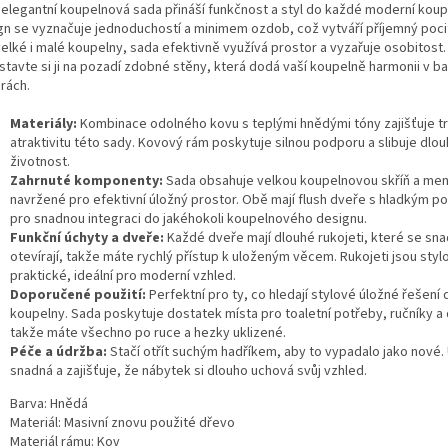
 elegantní koupelnová sada přináší funkčnost a styl do každé moderní koupe
gn se vyznačuje jednoduchostí a minimem ozdob, což vytváří příjemný pocit
velké i malé koupelny, sada efektivně využívá prostor a vyzařuje osobitost.
stavte si ji na pozadí zdobné stěny, která dodá vaší koupelně harmonii v b
rách.
Materiály:
Kombinace odolného kovu s teplými hnědými tóny zajišťuje tr
atraktivitu této sady. Kovový rám poskytuje silnou podporu a slibuje dlo
životnost.
Zahrnuté komponenty:
Sada obsahuje velkou koupelnovou skříň a men
navržené pro efektivní úložný prostor. Obě mají flush dveře s hladkým 
pro snadnou integraci do jakéhokoli koupelnového designu.
Funkční úchyty a dveře:
Každé dveře mají dlouhé rukojeti, které se sn
otevírají, takže máte rychlý přístup k uloženým věcem. Rukojeti jsou styl
praktické, ideální pro moderní vzhled.
Doporučené použití:
Perfektní pro ty, co hledají stylové úložné řešení 
koupelny. Sada poskytuje dostatek místa pro toaletní potřeby, ručníky a d
takže máte všechno po ruce a hezky uklizené.
Péče a údržba:
Stačí otřít suchým hadříkem, aby to vypadalo jako nové.
snadná a zajišťuje, že nábytek si dlouho uchová svůj vzhled.
Barva: Hnědá
Materiál: Masivní znovu použité dřevo
Materiál rámu: Kov