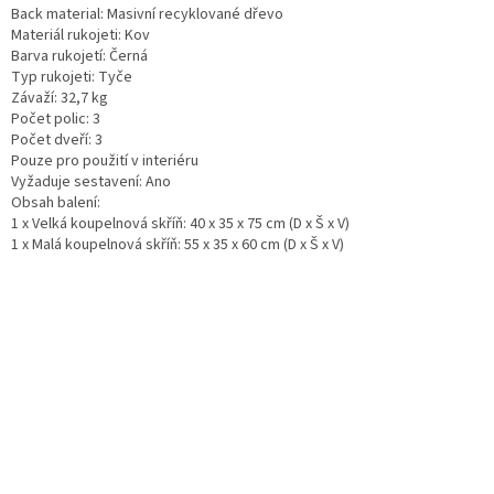
Back material: Masivní recyklované dřevo
Materiál rukojeti: Kov
Barva rukojetí: Černá
Typ rukojeti: Tyče
Závaží: 32,7 kg
Počet polic: 3
Počet dveří: 3
Pouze pro použití v interiéru
Vyžaduje sestavení: Ano
Obsah balení:
1 x Velká koupelnová skříň: 40 x 35 x 75 cm (D x Š x V)
1 x Malá koupelnová skříň: 55 x 35 x 60 cm (D x Š x V)