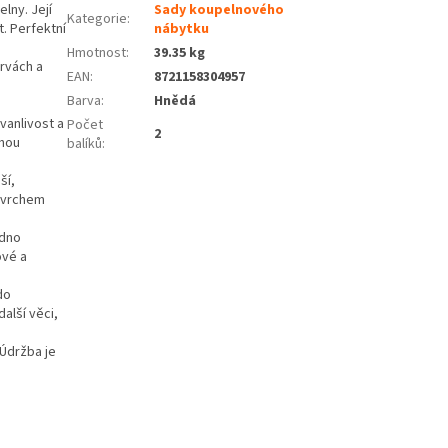
lny. Její
Sady koupelnového
Kategorie
:
. Perfektní
nábytku
Hmotnost
:
39.35 kg
arvách a
EAN
:
8721158304957
Barva
:
Hnědá
vanlivost a
Počet
2
uhou
balíků
:
ší,
povrchem
adno
ové a
do
alší věci,
 Údržba je