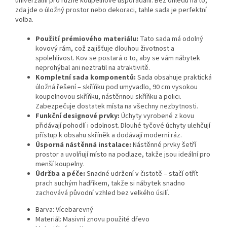
univerzální pro různé koupelnové uspořádání. Bez ohledu na to,
zda jde o úložný prostor nebo dekoraci, tahle sada je perfektní
volba.
Použití prémiového materiálu:
Tato sada má odolný
kovový rám, což zajišťuje dlouhou životnost a
spolehlivost. Kov se postará o to, aby se vám nábytek
neprohýbal ani neztratil na atraktivitě.
Kompletní sada komponentů:
Sada obsahuje praktická
úložná řešení – skříňku pod umyvadlo, 90 cm vysokou
koupelnovou skříňku, nástěnnou skříňku a polici.
Zabezpečuje dostatek místa na všechny nezbytnosti.
Funkční designové prvky:
Úchyty vyrobené z kovu
přidávají pohodlí i odolnost. Dlouhé tyčové úchyty ulehčují
přístup k obsahu skříněk a dodávají moderní ráz.
Úsporná nástěnná instalace:
Nástěnné prvky šetří
prostor a uvolňují místo na podlaze, takže jsou ideální pro
menší koupelny.
Údržba a péče:
Snadné udržení v čistotě – stačí otřít
prach suchým hadříkem, takže si nábytek snadno
zachovává původní vzhled bez velkého úsilí.
Barva: Vícebarevný
Materiál: Masivní znovu použité dřevo