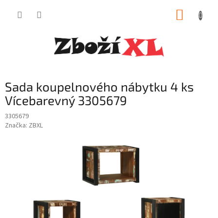
Přejít
NÁKUP
na
obsah
KOŠÍK
Sada koupelnového nábytku 4 ks
Vícebarevný 3305679
3305679
Značka:
ZBXL