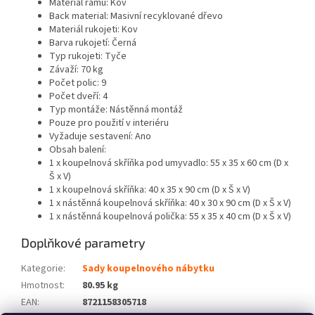
Materiál rámu: Kov
Back material: Masivní recyklované dřevo
Materiál rukojeti: Kov
Barva rukojetí: Černá
Typ rukojeti: Tyče
Závaží: 70 kg
Počet polic: 9
Počet dveří: 4
Typ montáže: Nástěnná montáž
Pouze pro použití v interiéru
Vyžaduje sestavení: Ano
Obsah balení:
1 x koupelnová skříňka pod umyvadlo: 55 x 35 x 60 cm (D x
Š x V)
1 x koupelnová skříňka: 40 x 35 x 90 cm (D x Š x V)
1 x nástěnná koupelnová skříňka: 40 x 30 x 90 cm (D x Š x V)
1 x nástěnná koupelnová polička: 55 x 35 x 40 cm (D x Š x V)
Doplňkové parametry
Kategorie
:
Sady koupelnového nábytku
Hmotnost
:
80.95 kg
EAN
:
8721158305718