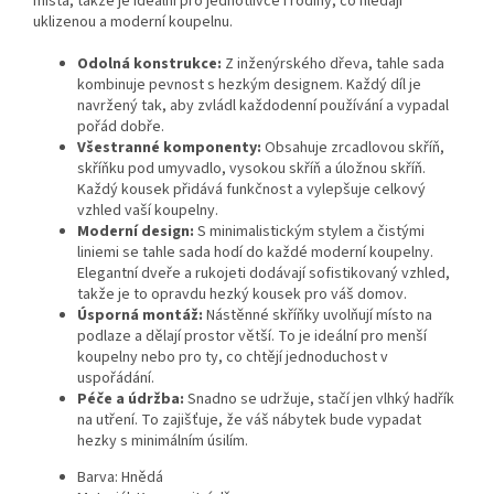
místa, takže je ideální pro jednotlivce i rodiny, co hledají
uklizenou a moderní koupelnu.
Odolná konstrukce:
Z inženýrského dřeva, tahle sada
kombinuje pevnost s hezkým designem. Každý díl je
navržený tak, aby zvládl každodenní používání a vypadal
pořád dobře.
Všestranné komponenty:
Obsahuje zrcadlovou skříň,
skříňku pod umyvadlo, vysokou skříň a úložnou skříň.
Každý kousek přidává funkčnost a vylepšuje celkový
vzhled vaší koupelny.
Moderní design:
S minimalistickým stylem a čistými
liniemi se tahle sada hodí do každé moderní koupelny.
Elegantní dveře a rukojeti dodávají sofistikovaný vzhled,
takže je to opravdu hezký kousek pro váš domov.
Úsporná montáž:
Nástěnné skříňky uvolňují místo na
podlaze a dělají prostor větší. To je ideální pro menší
koupelny nebo pro ty, co chtějí jednoduchost v
uspořádání.
Péče a údržba:
Snadno se udržuje, stačí jen vlhký hadřík
na utření. To zajišťuje, že váš nábytek bude vypadat
hezky s minimálním úsilím.
Barva: Hnědá