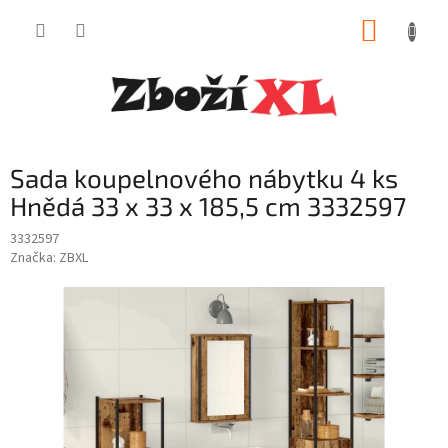
Přejít
NÁKUP
na
obsah
KOŠÍK
Sada koupelnového nábytku 4 ks
Hnědá 33 x 33 x 185,5 cm 3332597
3332597
Značka:
ZBXL