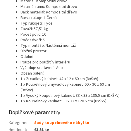
Materiál: Kompozitní dřevo
Materiál rámu: Kompozitní dřevo
Back material: Kompozitní dřevo
Barva rukojetí: Černá
Typ rukojeti: Tyče
Závaží: 57,51 kg
Počet polic: 10
Počet dveří: 5
Typ montáže: Nástěnná montáž
Úložný prostor
Odolné
Pouze pro použití v interiéru
Vyžaduje sestavení: Ano
Obsah balení:
1 x Zrcadlový kabinet: 42 x 12 x 60 cm (DxŠxV)
1 x Koupelnový umyvadlový kabinet: 60 x 30 x 60 cm
(DxŠxV)
1 x Vysoký koupelnový kabinet: 33 x 33 x 185.5 cm (DxŠxV)
1 x Koupelnový kabinet: 33 x 33 x 120.5 cm (DxŠxV)
Doplňkové parametry
Kategorie
:
Sady koupelnového nábytku
Hmotnost
:
63.51 kg