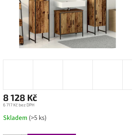
8 128 Kč
6 717 Kč bez DPH
Měrná
Skladem
(>5 ks)
cena: