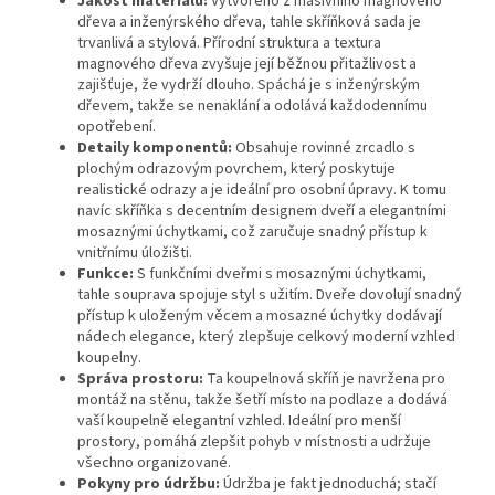
Jakost materiálu:
Vytvořeno z masivního magnového
dřeva a inženýrského dřeva, tahle skříňková sada je
trvanlivá a stylová. Přírodní struktura a textura
magnového dřeva zvyšuje její běžnou přitažlivost a
zajišťuje, že vydrží dlouho. Spáchá je s inženýrským
dřevem, takže se nenaklání a odolává každodennímu
opotřebení.
Detaily komponentů:
Obsahuje rovinné zrcadlo s
plochým odrazovým povrchem, který poskytuje
realistické odrazy a je ideální pro osobní úpravy. K tomu
navíc skříňka s decentním designem dveří a elegantními
mosaznými úchytkami, což zaručuje snadný přístup k
vnitřnímu úložišti.
Funkce:
S funkčními dveřmi s mosaznými úchytkami,
tahle souprava spojuje styl s užitím. Dveře dovolují snadný
přístup k uloženým věcem a mosazné úchytky dodávají
nádech elegance, který zlepšuje celkový moderní vzhled
koupelny.
Správa prostoru:
Ta koupelnová skříň je navržena pro
montáž na stěnu, takže šetří místo na podlaze a dodává
vaší koupelně elegantní vzhled. Ideální pro menší
prostory, pomáhá zlepšit pohyb v místnosti a udržuje
všechno organizované.
Pokyny pro údržbu:
Údržba je fakt jednoduchá; stačí