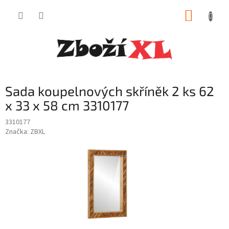
Přejít
NÁKUP
na
obsah
KOŠÍK
Sada koupelnových skříněk 2 ks 62
x 33 x 58 cm 3310177
3310177
Značka:
ZBXL