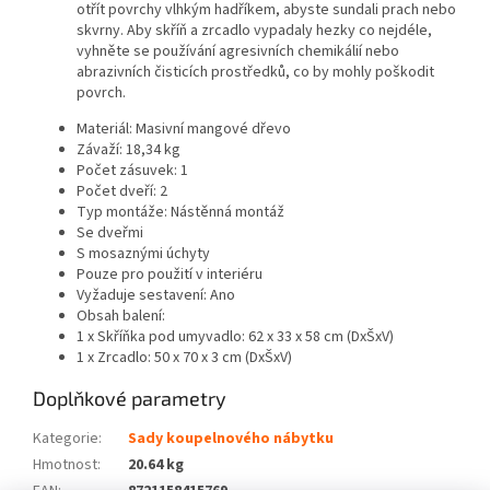
otřít povrchy vlhkým hadříkem, abyste sundali prach nebo
skvrny. Aby skříň a zrcadlo vypadaly hezky co nejdéle,
vyhněte se používání agresivních chemikálií nebo
abrazivních čisticích prostředků, co by mohly poškodit
povrch.
Materiál: Masivní mangové dřevo
Závaží: 18,34 kg
Počet zásuvek: 1
Počet dveří: 2
Typ montáže: Nástěnná montáž
Se dveřmi
S mosaznými úchyty
Pouze pro použití v interiéru
Vyžaduje sestavení: Ano
Obsah balení:
1 x Skříňka pod umyvadlo: 62 x 33 x 58 cm (DxŠxV)
1 x Zrcadlo: 50 x 70 x 3 cm (DxŠxV)
Doplňkové parametry
Kategorie
:
Sady koupelnového nábytku
Hmotnost
:
20.64 kg