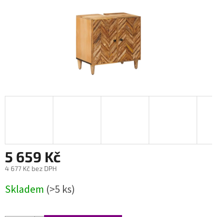
5 659 Kč
4 677 Kč bez DPH
Měrná
Skladem
(>5 ks)
cena: