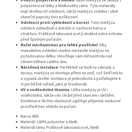
Použití polyesteru a hliníku
: Naše markýza se skládá z
polyesterové látky a hliníkového rámu. Tyto materiály
mají skvělou UV odolnost, takže markýza zvládne i silné
sluneční paprsky bez poškození.
Odolnost proti vyblednutí a korozi
: Tato markýza
odolává vyblednutí a dokáže si zachovat barvu a
strukturu. Práškově lakovaná ocel jí dodává extra ochranu
před špatným počasím.
Ruční mechanizmus pro lehké používání
: Díky
manuálnímu ovládání snadno nastavíte markýzu na
požadovanou délku. Umožňuje vám mít kontrolu nad
stínem během celého dne.
Nástěnná instalace
: Perfektně se hodí na zahrady a
terasy, markýza se montuje přímo na zeď, což šetří místo
a vypadá skvěle. Instalace je jednoduchá a potřebujete k
ní jen běžné nářadí, jako je šroubovák.
UV a voděodolná tkanina
: Látka markýzy je UV i
voděodolná, takže vás chrání před sluncem i deštěm.
Kombinace těchto vlastností zajišťuje příjemné venkovní
prostředí bez ohledu na počasí.
Barva: Bílá
Materiál: 100% polyester a hliník
Materiál rámu: Práškově lakovaná ocel, hliník