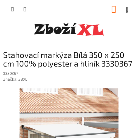
Přejít
NÁKUP
na
obsah
KOŠÍK
Stahovací markýza Bílá 350 x 250
cm 100% polyester a hliník 3330367
3330367
Značka:
ZBXL