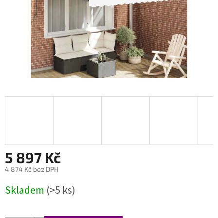
5 897 Kč
4 874 Kč bez DPH
Měrná
Skladem
(>5 ks)
cena: