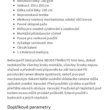
Hmotnost látky: 240 gsm
Velikost: 350 x 250 cm
Délka ruční kliky: 165 cm
Nepromokavá textilie
Hliníkový roletový mechanismus odolný vůči korozi
Pevné sklopné paže
Klička pro snadné vytahování a zatahování
Montážní příslušenství včetně
Pouze pro venkovní použití
Vyžaduje sestavení: Ano
Obsah balení:
1 x Roletová markýza
Nebezpečí! Silná pružina. NEODSTRAŇUJTE toto lano, dokud
nedokončíte všechny kroky montáže, všechny šrouby nejsou
utažené a předmět není připevněn ke zdi! Varování! Při
povolování ramen dbejte opatrnosti, neboť jsou pod
mechanickým tlakem! Náhlé uvolnění skládacího ramene může
způsobit zranění. Varování: Před použitím výrobku si pečlivě
přečtěte návod k obsluze. Varování: Používání při teplotách pod
bodem mrazu může produkt poškodit. Externí použití v
budovách a jiných stavbách.
Doplňkové parametry