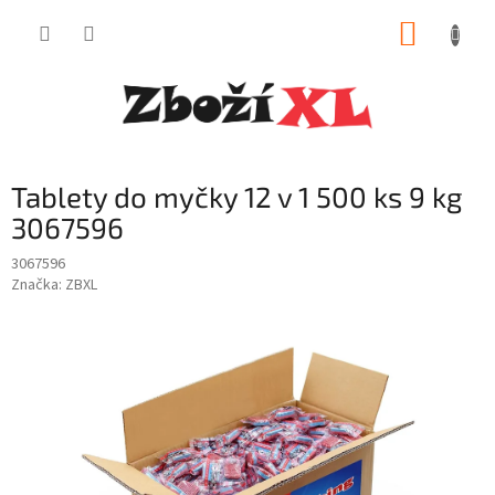
Přejít
NÁKUP
na
obsah
KOŠÍK
Tablety do myčky 12 v 1 500 ks 9 kg
3067596
3067596
Značka:
ZBXL