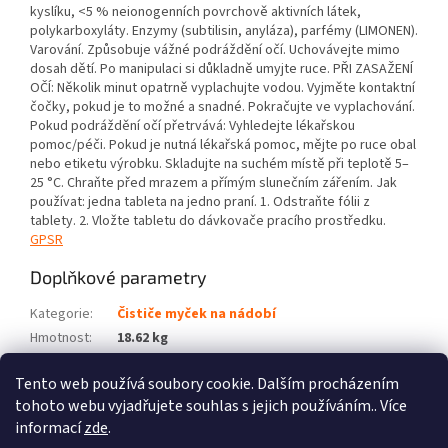
kyslíku, <5 % neionogenních povrchově aktivních látek,
polykarboxyláty. Enzymy (subtilisin, anyláza), parfémy (LIMONEN).
Varování. Způsobuje vážné podráždění očí. Uchovávejte mimo
dosah dětí. Po manipulaci si důkladně umyjte ruce. PŘI ZASAŽENÍ
OČÍ: Několik minut opatrně vyplachujte vodou. Vyjměte kontaktní
čočky, pokud je to možné a snadné. Pokračujte ve vyplachování.
Pokud podráždění očí přetrvává: Vyhledejte lékařskou
pomoc/péči. Pokud je nutná lékařská pomoc, mějte po ruce obal
nebo etiketu výrobku. Skladujte na suchém místě při teplotě 5–
25 °C. Chraňte před mrazem a přímým slunečním zářením. Jak
používat: jedna tableta na jedno praní. 1. Odstraňte fólii z
tablety. 2. Vložte tabletu do dávkovače pracího prostředku.
GPSR
Doplňkové parametry
Kategorie
:
Čističe myček na nádobí
Hmotnost
:
18.62 kg
EAN
:
8720286319529
Tento web používá soubory cookie. Dalším procházením
Počet balíků
:
2
tohoto webu vyjadřujete souhlas s jejich používáním.. Více
informací
zde
.
Z