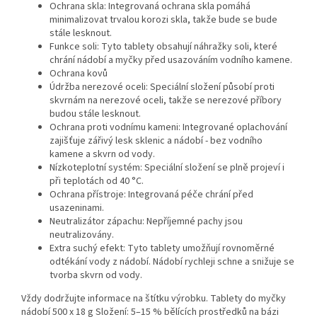
Ochrana skla: Integrovaná ochrana skla pomáhá
minimalizovat trvalou korozi skla, takže bude se bude
stále lesknout.
Funkce soli: Tyto tablety obsahují náhražky soli, které
chrání nádobí a myčky před usazováním vodního kamene.
Ochrana kovů
Údržba nerezové oceli: Speciální složení působí proti
skvrnám na nerezové oceli, takže se nerezové příbory
budou stále lesknout.
Ochrana proti vodnímu kameni: Integrované oplachování
zajišťuje zářivý lesk sklenic a nádobí - bez vodního
kamene a skvrn od vody.
Nízkoteplotní systém: Speciální složení se plně projeví i
při teplotách od 40 °C.
Ochrana přístroje: Integrovaná péče chrání před
usazeninami.
Neutralizátor zápachu: Nepříjemné pachy jsou
neutralizovány.
Extra suchý efekt: Tyto tablety umožňují rovnoměrné
odtékání vody z nádobí. Nádobí rychleji schne a snižuje se
tvorba skvrn od vody.
Vždy dodržujte informace na štítku výrobku. Tablety do myčky
nádobí 500 x 18 g Složení: 5–15 % bělících prostředků na bázi