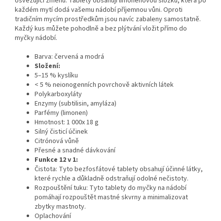
osvěžující změnu. Tablety obsahují limonenovou složku, která po
každém mytí dodá vašemu nádobí příjemnou vůni. Oproti
tradičním mycím prostředkům jsou navíc zabaleny samostatně.
Každý kus můžete pohodlně a bez plýtvání vložit přímo do
myčky nádobí.
Barva: červená a modrá
Složení:
5–15 % kyslíku
< 5 % neionogenních povrchově aktivních látek
Polykarboxyláty
Enzymy (subtilisin, amyláza)
Parfémy (limonen)
Hmotnost: 1 000x 18 g
Silný čisticí účinek
Citrónová vůně
Přesné a snadné dávkování
Funkce 12 v 1:
Čistota: Tyto bezfosfátové tablety obsahují účinné látky,
které rychle a důkladně odstraňují odolné nečistoty.
Rozpouštění tuku: Tyto tablety do myčky na nádobí
pomáhají rozpouštět mastné skvrny a minimalizovat
zbytky mastnoty.
Oplachování