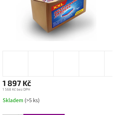
1 897 Kč
1 568 Kč bez DPH
Měrná
Skladem
(>5 ks)
cena: