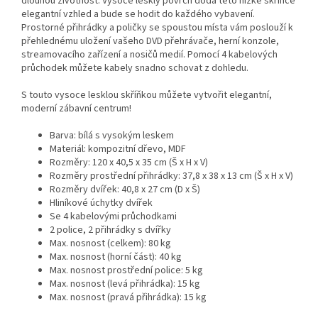
dlouhou životnost. Vysoce lesklý povrch dodá této nízké skříňce
elegantní vzhled a bude se hodit do každého vybavení.
Prostorné přihrádky a poličky se spoustou místa vám poslouží k
přehlednému uložení vašeho DVD přehrávače, herní konzole,
streamovacího zařízení a nosičů medií. Pomocí 4 kabelových
průchodek můžete kabely snadno schovat z dohledu.
S touto vysoce lesklou skříňkou můžete vytvořit elegantní,
moderní zábavní centrum!
Barva: bílá s vysokým leskem
Materiál: kompozitní dřevo, MDF
Rozměry: 120 x 40,5 x 35 cm (Š x H x V)
Rozměry prostřední přihrádky: 37,8 x 38 x 13 cm (Š x H x V)
Rozměry dvířek: 40,8 x 27 cm (D x Š)
Hliníkové úchytky dvířek
Se 4 kabelovými průchodkami
2 police, 2 přihrádky s dvířky
Max. nosnost (celkem): 80 kg
Max. nosnost (horní část): 40 kg
Max. nosnost prostřední police: 5 kg
Max. nosnost (levá přihrádka): 15 kg
Max. nosnost (pravá přihrádka): 15 kg