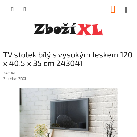
Přejít
NÁKUP
na
obsah
KOŠÍK
TV stolek bílý s vysokým leskem 120
x 40,5 x 35 cm 243041
243041
Značka:
ZBXL