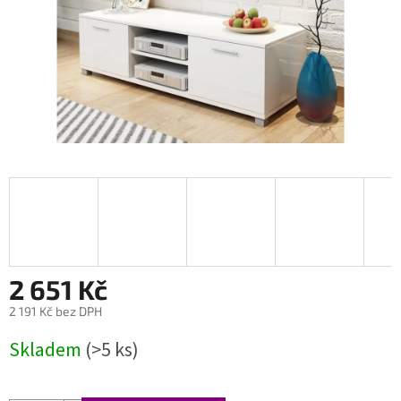
2 651 Kč
2 191 Kč bez DPH
Měrná
Skladem
(>5 ks)
cena: