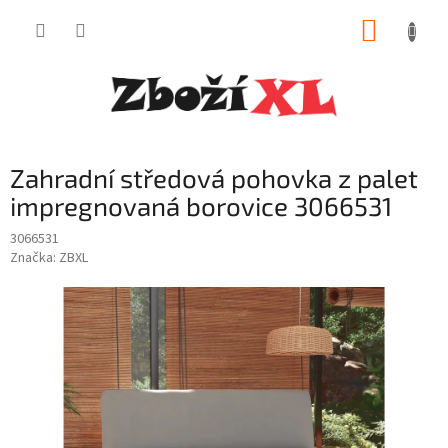
Přejít
NÁKUP
na
obsah
KOŠÍK
Zahradní středová pohovka z palet
impregnovaná borovice 3066531
3066531
Značka:
ZBXL