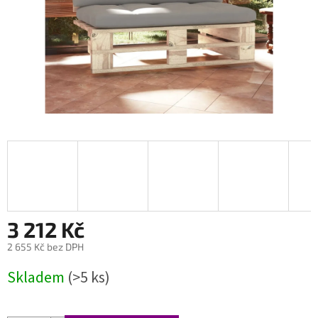
3 212 Kč
2 655 Kč bez DPH
Měrná
Skladem
(>5 ks)
cena: