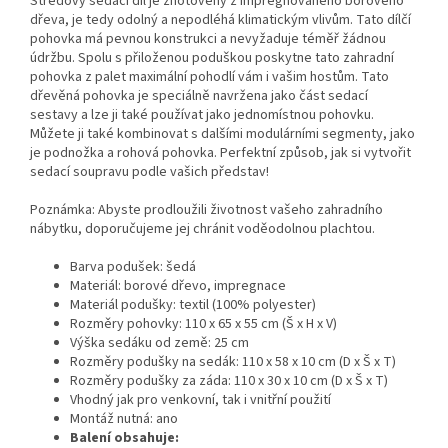
Středový sedací díl je zhotovený z impregnovaného borového
dřeva, je tedy odolný a nepodléhá klimatickým vlivům. Tato dílčí
pohovka má pevnou konstrukci a nevyžaduje téměř žádnou
údržbu. Spolu s přiloženou poduškou poskytne tato zahradní
pohovka z palet maximální pohodlí vám i vašim hostům. Tato
dřevěná pohovka je speciálně navržena jako část sedací
sestavy a lze ji také používat jako jednomístnou pohovku.
Můžete ji také kombinovat s dalšími modulárními segmenty, jako
je podnožka a rohová pohovka. Perfektní způsob, jak si vytvořit
sedací soupravu podle vašich představ!
Poznámka: Abyste prodloužili životnost vašeho zahradního
nábytku, doporučujeme jej chránit voděodolnou plachtou.
Barva podušek: šedá
Materiál: borové dřevo, impregnace
Materiál podušky: textil (100% polyester)
Rozměry pohovky: 110 x 65 x 55 cm (Š x H x V)
Výška sedáku od země: 25 cm
Rozměry podušky na sedák: 110 x 58 x 10 cm (D x Š x T)
Rozměry podušky za záda: 110 x 30 x 10 cm (D x Š x T)
Vhodný jak pro venkovní, tak i vnitřní použití
Montáž nutná: ano
Balení obsahuje: