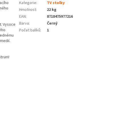
acího
Kategorie
:
TV stolky
žného
Hmotnost
:
22 kg
EAN
:
8718475977216
Barva
:
Černý
t. Vysoce
dého
Počet balíků
:
1
hlednému
medií.
ntrum!