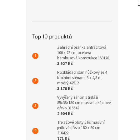
Top 10 produktů
Zahradní branka antracitová
100 x 75 cm ocelová
bambusová konstrukce 153178
3 927 Kč
Rozkládací stan nůžkový se 4
bočními stěnami 3 x 4,5 m
modrý 42512
3 176 Kč
Vyvýšený záhon s treláží
85x38x150 cm masivní akáciové
dřevo 316542
2 904 Kč
Trelážové ploty 5 ks masivní
jedlové dřevo 180 x 80 cm
316422
771 Kč