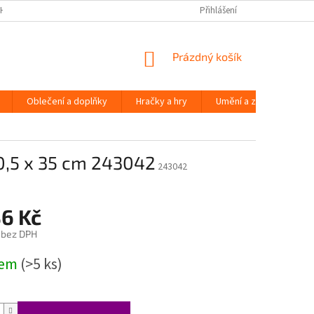
H ÚDAJŮ
Přihlášení
NÁKUPNÍ
Prázdný košík
KOŠÍK
Oblečení a doplňky
Hračky a hry
Umění a zábava
0,5 x 35 cm 243042
243042
36 Kč
 bez DPH
dem
(>5 ks)