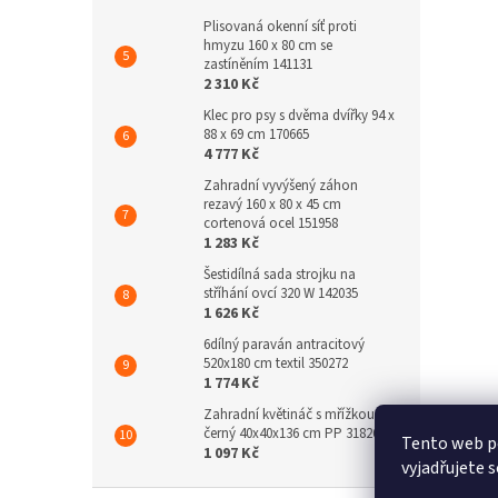
Plisovaná okenní síť proti
hmyzu 160 x 80 cm se
zastíněním 141131
2 310 Kč
Klec pro psy s dvěma dvířky 94 x
88 x 69 cm 170665
4 777 Kč
Zahradní vyvýšený záhon
rezavý 160 x 80 x 45 cm
cortenová ocel 151958
1 283 Kč
Šestidílná sada strojku na
stříhání ovcí 320 W 142035
1 626 Kč
6dílný paraván antracitový
520x180 cm textil 350272
1 774 Kč
Zahradní květináč s mřížkou
černý 40x40x136 cm PP 318269
Tento web p
1 097 Kč
vyjadřujete s