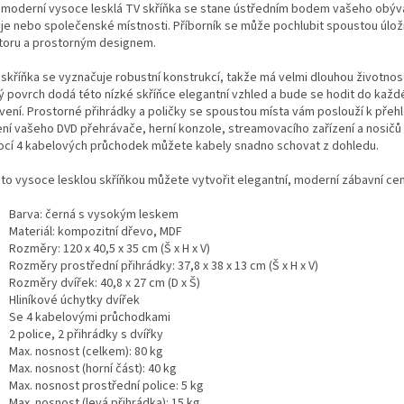
 moderní vysoce lesklá TV skříňka se stane ústředním bodem vašeho obýv
je nebo společenské místnosti. Příborník se může pochlubit spoustou úlo
toru a prostorným designem.
 skříňka se vyznačuje robustní konstrukcí, takže má velmi dlouhou životnos
lý povrch dodá této nízké skříňce elegantní vzhled a bude se hodit do kaž
vení. Prostorné přihrádky a poličky se spoustou místa vám poslouží k pře
ení vašeho DVD přehrávače, herní konzole, streamovacího zařízení a nosičů 
cí 4 kabelových průchodek můžete kabely snadno schovat z dohledu.
uto vysoce lesklou skříňkou můžete vytvořit elegantní, moderní zábavní ce
Barva: černá s vysokým leskem
Materiál: kompozitní dřevo, MDF
Rozměry: 120 x 40,5 x 35 cm (Š x H x V)
Rozměry prostřední přihrádky: 37,8 x 38 x 13 cm (Š x H x V)
Rozměry dvířek: 40,8 x 27 cm (D x Š)
Hliníkové úchytky dvířek
Se 4 kabelovými průchodkami
2 police, 2 přihrádky s dvířky
Max. nosnost (celkem): 80 kg
Max. nosnost (horní část): 40 kg
Max. nosnost prostřední police: 5 kg
Max. nosnost (levá přihrádka): 15 kg