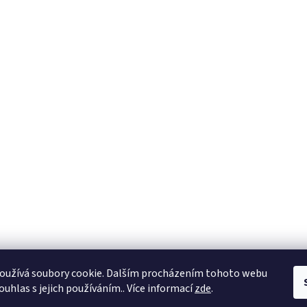
oužívá soubory cookie. Dalším procházením tohoto webu
ouhlas s jejich používáním.. Více informací
zde
.