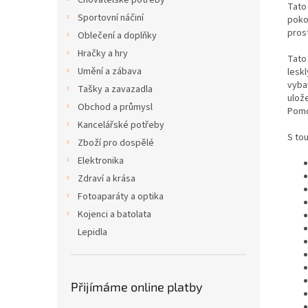
Chovatelské potřeby
Tato
Sportovní náčiní
poko
pros
Oblečení a doplňky
Hračky a hry
Tato
Umění a zábava
lesk
vyba
Tašky a zavazadla
ulož
Obchod a průmysl
Pomo
Kancelářské potřeby
S to
Zboží pro dospělé
Elektronika
Zdraví a krása
Fotoaparáty a optika
Kojenci a batolata
Lepidla
Přijímáme online platby