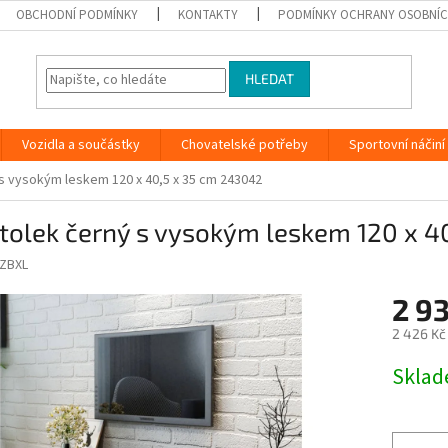
OBCHODNÍ PODMÍNKY
KONTAKTY
PODMÍNKY OCHRANY OSOBNÍC
HLEDAT
Vozidla a součástky
Chovatelské potřeby
Sportovní náčiní
 s vysokým leskem 120 x 40,5 x 35 cm 243042
tolek černý s vysokým leskem 120 x 4
ZBXL
2 9
2 426 Kč
Měrná
Skla
cena: