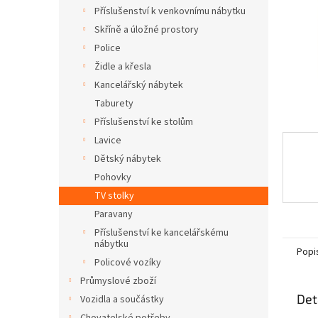
n
Příslušenství k venkovnímu nábytku
e
Skříně a úložné prostory
l
Police
Židle a křesla
Kancelářský nábytek
Taburety
Příslušenství ke stolům
Lavice
Dětský nábytek
Pohovky
TV stolky
Paravany
Příslušenství ke kancelářskému
nábytku
Popi
Policové vozíky
Průmyslové zboží
Det
Vozidla a součástky