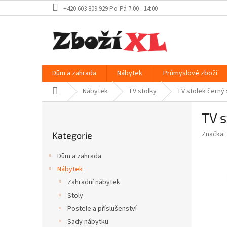
Přejít
+420 603 809 929 Po-Pá 7:00 - 14:00
na
obsah
Dům a zahrada
Nábytek
Průmyslové zboží
Domů
Nábytek
TV stolky
TV stolek černý
P
TV s
o
Přeskočit
s
Značka:
Kategorie
kategorie
t
r
Dům a zahrada
a
Nábytek
n
Zahradní nábytek
n
í
Stoly
p
Postele a příslušenství
a
Sady nábytku